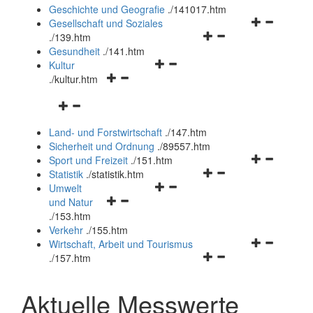
und
Geschichte und Geografie
.
/141017.htm
schließen
Navigationsm
Gesellschaft und Soziales
Navigationsmenü
öffnen
.
/139.htm
öffnen
und
Gesundheit
.
/141.htm
Navigationsmenü
und
schließen
Kultur
Navigationsmenü
öffnen
schließen
.
/kultur.htm
öffnen
und
Navigationsmenü
und
schließen
öffnen
schließen
Land- und Forstwirtschaft
.
/147.htm
und
Sicherheit und Ordnung
.
/89557.htm
schließen
Navigationsm
Sport und Freizeit
.
/151.htm
Navigationsmenü
öffnen
Statistik
.
/statistik.htm
Navigationsmenü
öffnen
und
Umwelt
Navigationsmenü
öffnen
und
schließen
und Natur
öffnen
und
schließen
.
/153.htm
und
schließen
Verkehr
.
/155.htm
schließen
Navigationsm
Wirtschaft, Arbeit und Tourismus
Navigationsmenü
öffnen
.
/157.htm
öffnen
und
und
schließen
Aktuelle Messwerte
schließen