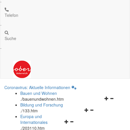
.
Telefon
.
Suche
.
Coronavirus: Aktuelle Informationen
Bauen und Wohnen
Navigationsm
.
/bauenundwohnen.htm
öffnen
Bildung und Forschung
Navigationsmenü
und
.
/133.htm
öffnen
schließen
Europa und
Navigationsmenü
und
Internationales
öffnen
schließen
.
/203110.htm