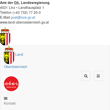
Amt der
Oö.
Landesregierung
4021 Linz • Landhausplatz 1
Telefon (+43 732) 77 20-0
E-Mail
post@ooe.gv.at
www.land-oberoesterreich.gv.at
Land
Oberösterreich
Kontakt