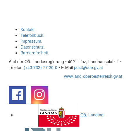
Kontakt
.
Telefonbuch
.
Impressum
.
Datenschutz
.
Barrierefreiheit
.
Amt der Oö. Landesregierung • 4021 Linz, Landhausplatz 1
•
Telefon
(+43 732) 77 20-0
• E-Mail
post@ooe.gv.at
www.land-oberoesterreich.gv.at
.
.
Oö.
Landtag
.