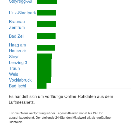
Steyregg-Au
Linz-Stadtpark
Braunau
Zentrum
Bad Zell
Haag am
Hausruck
Steyr
Lenzing 3
Traun
Wels
Vöcklabruck
Bad Ischl
Es handelt sich um vorläufige Online-Rohdaten aus dem
Luftmessnetz.
Für die Grenzwertprüfung ist der Tagesmittelwert von 0 bis 24 Uhr
ausschlaggebend. Der gleitende 24-Stunden Mittelwert gilt als vorläufiger
Richtwert.