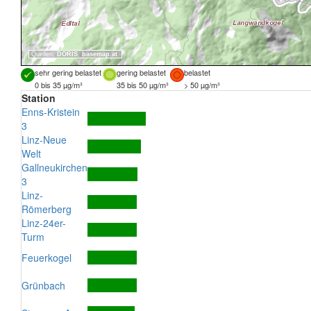
Quellen:
DORIS
,
basemap.at
sehr gering belastet
gering belastet
belastet
0 bis 35 µg/m³
35 bis 50 µg/m³
> 50 µg/m³
Station
Enns-Kristein
3
Linz-Neue
Welt
Gallneukirchen
3
Linz-
Römerberg
Linz-24er-
Turm
Feuerkogel
Grünbach