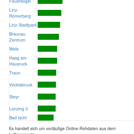
Feuerkogel
Linz-
Römerberg
Linz-Stadtpark
Braunau
Zentrum
Wels
Haag am
Hausruck
Traun
Vöcklabruck
Steyr
Lenzing 3
Bad Ischl
Es handelt sich um vorläufige Online-Rohdaten aus dem