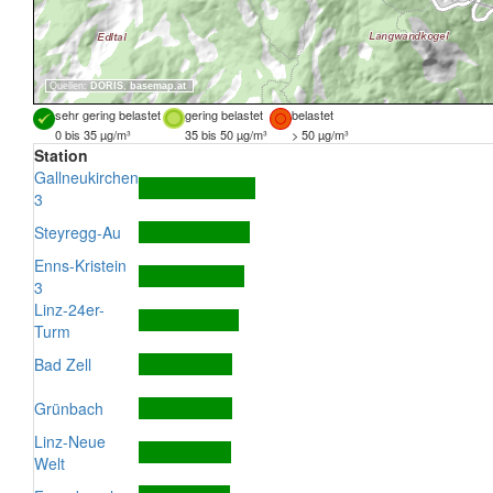
Quellen:
DORIS
,
basemap.at
sehr gering belastet
gering belastet
belastet
0 bis 35 µg/m³
35 bis 50 µg/m³
> 50 µg/m³
Station
Gallneukirchen
3
Steyregg-Au
Enns-Kristein
3
Linz-24er-
Turm
Bad Zell
Grünbach
Linz-Neue
Welt