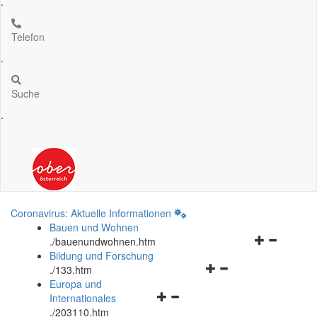
.
Telefon
.
Suche
.
Coronavirus: Aktuelle Informationen
Bauen und Wohnen
Navigationsm
.
/bauenundwohnen.htm
öffnen
Bildung und Forschung
Navigationsmenü
und
.
/133.htm
öffnen
schließen
Europa und
Navigationsmenü
und
Internationales
öffnen
schließen
.
/203110.htm