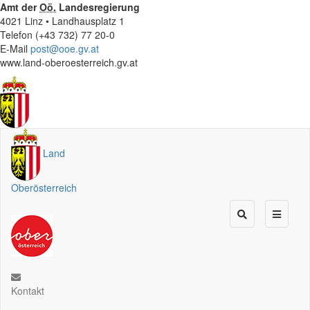
Amt der
Oö.
Landesregierung
4021 Linz • Landhausplatz 1
Telefon (+43 732) 77 20-0
E-Mail
post@ooe.gv.at
www.land-oberoesterreich.gv.at
Land
Oberösterreich
Kontakt