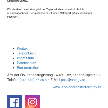
Luftmessnetz.
Für die Grenzwertprüfung ist der Tagesmittelwert von 0 bis 24 Uhr
ausschlaggebend. Der gleitende 24-Stunden Mittelwert gilt als vorläufiger
Richtwert.
Kontakt
.
Telefonbuch
.
Impressum
.
Datenschutz
.
Barrierefreiheit
.
Amt der Oö. Landesregierung • 4021 Linz, Landhausplatz 1
•
Telefon
(+43 732) 77 20-0
• E-Mail
post@ooe.gv.at
www.land-oberoesterreich.gv.at