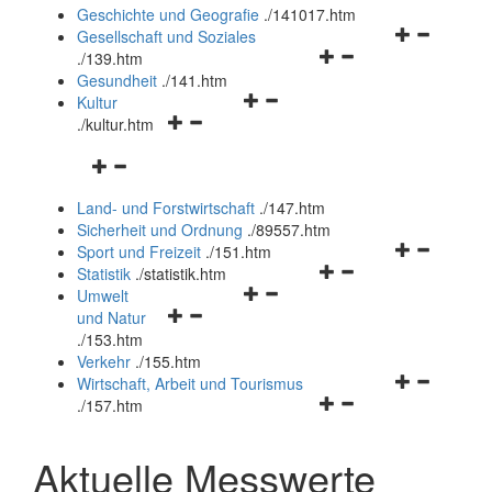
und
Geschichte und Geografie
.
/141017.htm
schließen
Navigationsm
Gesellschaft und Soziales
Navigationsmenü
öffnen
.
/139.htm
öffnen
und
Gesundheit
.
/141.htm
Navigationsmenü
und
schließen
Kultur
Navigationsmenü
öffnen
schließen
.
/kultur.htm
öffnen
und
Navigationsmenü
und
schließen
öffnen
schließen
Land- und Forstwirtschaft
.
/147.htm
und
Sicherheit und Ordnung
.
/89557.htm
schließen
Navigationsm
Sport und Freizeit
.
/151.htm
Navigationsmenü
öffnen
Statistik
.
/statistik.htm
Navigationsmenü
öffnen
und
Umwelt
Navigationsmenü
öffnen
und
schließen
und Natur
öffnen
und
schließen
.
/153.htm
und
schließen
Verkehr
.
/155.htm
schließen
Navigationsm
Wirtschaft, Arbeit und Tourismus
Navigationsmenü
öffnen
.
/157.htm
öffnen
und
und
schließen
Aktuelle Messwerte
schließen