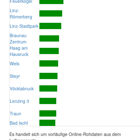
Feuerkogel
Linz-
Römerberg
Linz-Stadtpark
Braunau
Zentrum
Haag am
Hausruck
Wels
Steyr
Vöcklabruck
Lenzing 3
Traun
Bad Ischl
Es handelt sich um vorläufige Online-Rohdaten aus dem