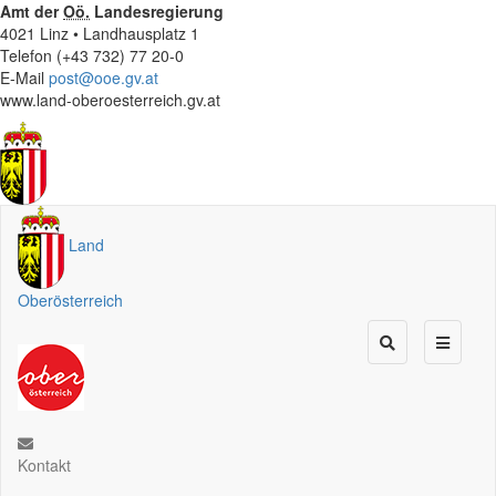
Amt der
Oö.
Landesregierung
4021 Linz • Landhausplatz 1
Telefon (+43 732) 77 20-0
E-Mail
post@ooe.gv.at
www.land-oberoesterreich.gv.at
Land
Oberösterreich
Kontakt