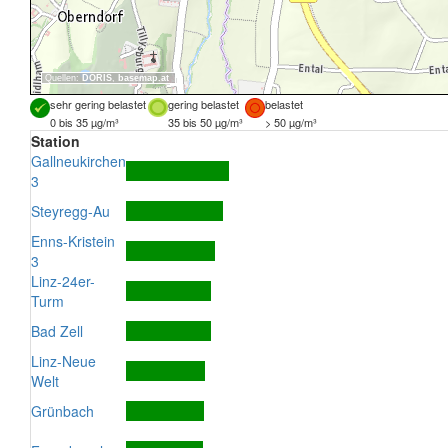
Quellen:
DORIS
,
basemap.at
sehr gering belastet
gering belastet
belastet
0 bis 35 µg/m³
35 bis 50 µg/m³
> 50 µg/m³
Station
Gallneukirchen
3
Steyregg-Au
Enns-Kristein
3
Linz-24er-
Turm
Bad Zell
Linz-Neue
Welt
Grünbach