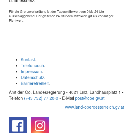
Luftmessnetz.
Für die Grenzwertprüfung ist der Tagesmittelwert von 0 bis 24 Uhr
ausschlaggebend. Der gleitende 24-Stunden Mittelwert gilt als vorläufiger
Richtwert.
Kontakt
.
Telefonbuch
.
Impressum
.
Datenschutz
.
Barrierefreiheit
.
Amt der Oö. Landesregierung • 4021 Linz, Landhausplatz 1
•
Telefon
(+43 732) 77 20-0
• E-Mail
post@ooe.gv.at
www.land-oberoesterreich.gv.at