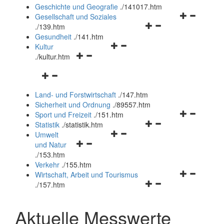
und
Geschichte und Geografie
.
/141017.htm
schließen
Navigationsm
Gesellschaft und Soziales
Navigationsmenü
öffnen
.
/139.htm
öffnen
und
Gesundheit
.
/141.htm
Navigationsmenü
und
schließen
Kultur
Navigationsmenü
öffnen
schließen
.
/kultur.htm
öffnen
und
Navigationsmenü
und
schließen
öffnen
schließen
Land- und Forstwirtschaft
.
/147.htm
und
Sicherheit und Ordnung
.
/89557.htm
schließen
Navigationsm
Sport und Freizeit
.
/151.htm
Navigationsmenü
öffnen
Statistik
.
/statistik.htm
Navigationsmenü
öffnen
und
Umwelt
Navigationsmenü
öffnen
und
schließen
und Natur
öffnen
und
schließen
.
/153.htm
und
schließen
Verkehr
.
/155.htm
schließen
Navigationsm
Wirtschaft, Arbeit und Tourismus
Navigationsmenü
öffnen
.
/157.htm
öffnen
und
und
schließen
Aktuelle Messwerte
schließen