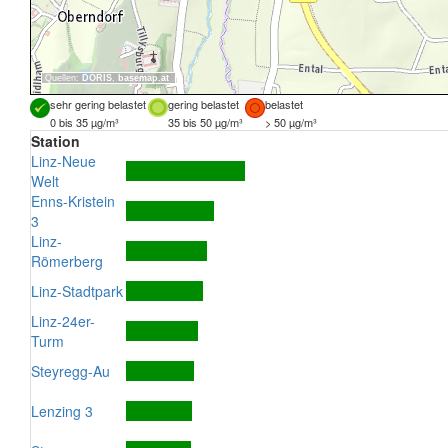
Quellen:
DORIS
,
basemap.at
sehr gering belastet
gering belastet
belastet
0 bis 35 µg/m³
35 bis 50 µg/m³
> 50 µg/m³
Station
Linz-Neue
Welt
Enns-Kristein
3
Linz-
Römerberg
Linz-Stadtpark
Linz-24er-
Turm
Steyregg-Au
Lenzing 3