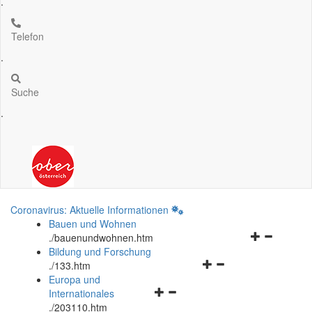
.
Telefon
.
Suche
.
Coronavirus: Aktuelle Informationen
Bauen und Wohnen
Navigationsm
.
/bauenundwohnen.htm
öffnen
Bildung und Forschung
Navigationsmenü
und
.
/133.htm
öffnen
schließen
Europa und
Navigationsmenü
und
Internationales
öffnen
schließen
.
/203110.htm