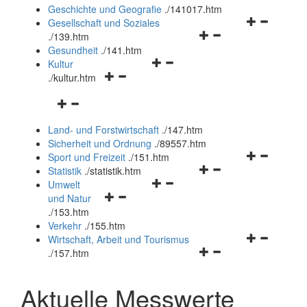
und
Geschichte und Geografie
.
/141017.htm
schließen
Navigationsm
Gesellschaft und Soziales
Navigationsmenü
öffnen
.
/139.htm
öffnen
und
Gesundheit
.
/141.htm
Navigationsmenü
und
schließen
Kultur
Navigationsmenü
öffnen
schließen
.
/kultur.htm
öffnen
und
Navigationsmenü
und
schließen
öffnen
schließen
Land- und Forstwirtschaft
.
/147.htm
und
Sicherheit und Ordnung
.
/89557.htm
schließen
Navigationsm
Sport und Freizeit
.
/151.htm
Navigationsmenü
öffnen
Statistik
.
/statistik.htm
Navigationsmenü
öffnen
und
Umwelt
Navigationsmenü
öffnen
und
schließen
und Natur
öffnen
und
schließen
.
/153.htm
und
schließen
Verkehr
.
/155.htm
schließen
Navigationsm
Wirtschaft, Arbeit und Tourismus
Navigationsmenü
öffnen
.
/157.htm
öffnen
und
und
schließen
Aktuelle Messwerte
schließen