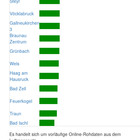
Steyr
Vöcklabruck
Gallneukirchen
3
Braunau
Zentrum
Grünbach
Wels
Haag am
Hausruck
Bad Zell
Feuerkogel
Traun
Bad Ischl
Es handelt sich um vorläufige Online-Rohdaten aus dem