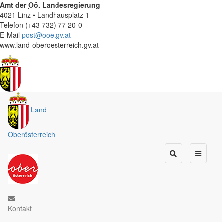
Amt der
Oö.
Landesregierung
4021 Linz • Landhausplatz 1
Telefon (+43 732) 77 20-0
E-Mail
post@ooe.gv.at
www.land-oberoesterreich.gv.at
Land
Oberösterreich
Kontakt