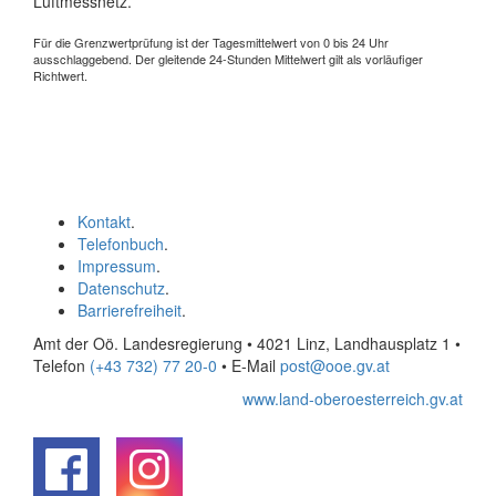
Luftmessnetz.
Für die Grenzwertprüfung ist der Tagesmittelwert von 0 bis 24 Uhr
ausschlaggebend. Der gleitende 24-Stunden Mittelwert gilt als vorläufiger
Richtwert.
Kontakt
.
Telefonbuch
.
Impressum
.
Datenschutz
.
Barrierefreiheit
.
Amt der Oö. Landesregierung • 4021 Linz, Landhausplatz 1
•
Telefon
(+43 732) 77 20-0
• E-Mail
post@ooe.gv.at
www.land-oberoesterreich.gv.at