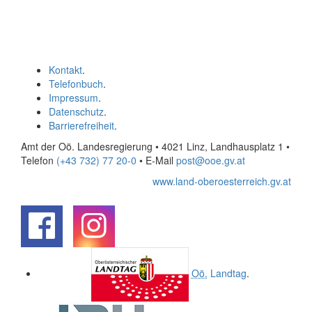
Kontakt
.
Telefonbuch
.
Impressum
.
Datenschutz
.
Barrierefreiheit
.
Amt der Oö. Landesregierung • 4021 Linz, Landhausplatz 1
•
Telefon
(+43 732) 77 20-0
• E-Mail
post@ooe.gv.at
www.land-oberoesterreich.gv.at
.
.
Oö.
Landtag
.