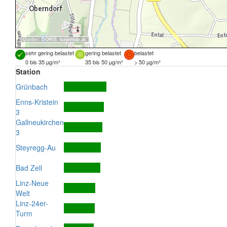
Quellen:
DORIS
,
basemap.at
sehr gering belastet
gering belastet
belastet
0 bis 35 µg/m³
35 bis 50 µg/m³
> 50 µg/m³
Station
Grünbach
Enns-Kristein
3
Gallneukirchen
3
Steyregg-Au
Bad Zell
Linz-Neue
Welt
Linz-24er-
Turm