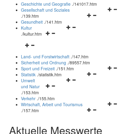
und
Geschichte und Geografie
.
/141017.htm
schließen
Navigationsm
Gesellschaft und Soziales
Navigationsmenü
öffnen
.
/139.htm
öffnen
und
Gesundheit
.
/141.htm
Navigationsmenü
und
schließen
Kultur
Navigationsmenü
öffnen
schließen
.
/kultur.htm
öffnen
und
Navigationsmenü
und
schließen
öffnen
schließen
Land- und Forstwirtschaft
.
/147.htm
und
Sicherheit und Ordnung
.
/89557.htm
schließen
Navigationsm
Sport und Freizeit
.
/151.htm
Navigationsmenü
öffnen
Statistik
.
/statistik.htm
Navigationsmenü
öffnen
und
Umwelt
Navigationsmenü
öffnen
und
schließen
und Natur
öffnen
und
schließen
.
/153.htm
und
schließen
Verkehr
.
/155.htm
schließen
Navigationsm
Wirtschaft, Arbeit und Tourismus
Navigationsmenü
öffnen
.
/157.htm
öffnen
und
und
schließen
Aktuelle Messwerte
schließen