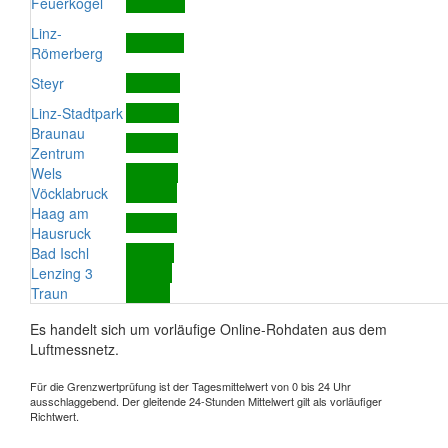
Feuerkogel
Linz-
Römerberg
Steyr
Linz-Stadtpark
Braunau
Zentrum
Wels
Vöcklabruck
Haag am
Hausruck
Bad Ischl
Lenzing 3
Traun
Es handelt sich um vorläufige Online-Rohdaten aus dem
Luftmessnetz.
Für die Grenzwertprüfung ist der Tagesmittelwert von 0 bis 24 Uhr
ausschlaggebend. Der gleitende 24-Stunden Mittelwert gilt als vorläufiger
Richtwert.