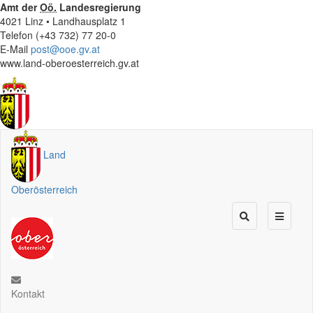
Amt der
Oö.
Landesregierung
4021 Linz • Landhausplatz 1
Telefon (+43 732) 77 20-0
E-Mail
post@ooe.gv.at
www.land-oberoesterreich.gv.at
Land
Oberösterreich
Kontakt