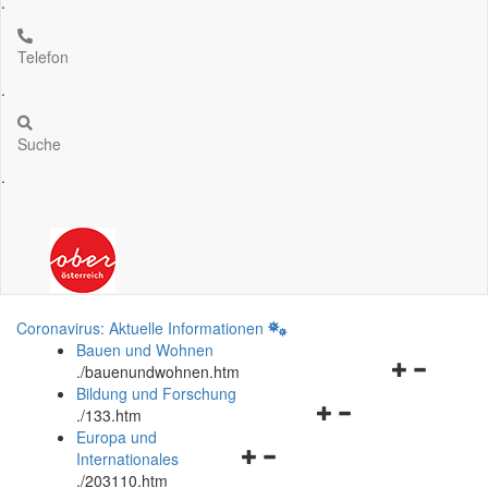
.
Telefon
.
Suche
.
Coronavirus: Aktuelle Informationen
Bauen und Wohnen
Navigationsm
.
/bauenundwohnen.htm
öffnen
Bildung und Forschung
Navigationsmenü
und
.
/133.htm
öffnen
schließen
Europa und
Navigationsmenü
und
Internationales
öffnen
schließen
.
/203110.htm