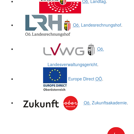
Oö.
Landtag
.
Oö.
Landesrechnungshof
.
Oö.
Landesverwaltungsgericht
.
Europe Direct
OÖ
.
Oö.
Zukunftsakademie
.