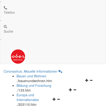
.
Telefon
.
Suche
.
Coronavirus: Aktuelle Informationen
Bauen und Wohnen
Navigationsm
.
/bauenundwohnen.htm
öffnen
Bildung und Forschung
Navigationsmenü
und
.
/133.htm
öffnen
schließen
Europa und
Navigationsmenü
und
Internationales
öffnen
schließen
.
/203110.htm