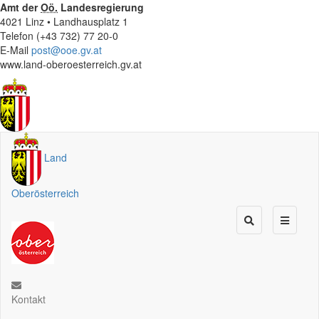
Amt der
Oö.
Landesregierung
4021 Linz • Landhausplatz 1
Telefon (+43 732) 77 20-0
E-Mail
post@ooe.gv.at
www.land-oberoesterreich.gv.at
Land
Oberösterreich
Kontakt