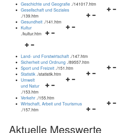
und
Geschichte und Geografie
.
/141017.htm
schließen
Navigationsm
Gesellschaft und Soziales
Navigationsmenü
öffnen
.
/139.htm
öffnen
und
Gesundheit
.
/141.htm
Navigationsmenü
und
schließen
Kultur
Navigationsmenü
öffnen
schließen
.
/kultur.htm
öffnen
und
Navigationsmenü
und
schließen
öffnen
schließen
Land- und Forstwirtschaft
.
/147.htm
und
Sicherheit und Ordnung
.
/89557.htm
schließen
Navigationsm
Sport und Freizeit
.
/151.htm
Navigationsmenü
öffnen
Statistik
.
/statistik.htm
Navigationsmenü
öffnen
und
Umwelt
Navigationsmenü
öffnen
und
schließen
und Natur
öffnen
und
schließen
.
/153.htm
und
schließen
Verkehr
.
/155.htm
schließen
Navigationsm
Wirtschaft, Arbeit und Tourismus
Navigationsmenü
öffnen
.
/157.htm
öffnen
und
und
schließen
Aktuelle Messwerte
schließen