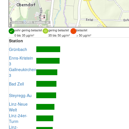
Quellen:
DORIS
,
basemap.at
sehr gering belastet
gering belastet
belastet
0 bis 35 µg/m³
35 bis 50 µg/m³
> 50 µg/m³
Station
Grünbach
Enns-Kristein
3
Gallneukirchen
3
Bad Zell
Steyregg-Au
Linz-Neue
Welt
Linz-24er-
Turm
Linz-