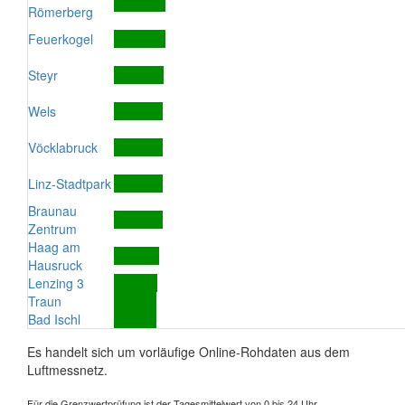
Römerberg
Feuerkogel
Steyr
Wels
Vöcklabruck
Linz-Stadtpark
Braunau
Zentrum
Haag am
Hausruck
Lenzing 3
Traun
Bad Ischl
Es handelt sich um vorläufige Online-Rohdaten aus dem
Luftmessnetz.
Für die Grenzwertprüfung ist der Tagesmittelwert von 0 bis 24 Uhr