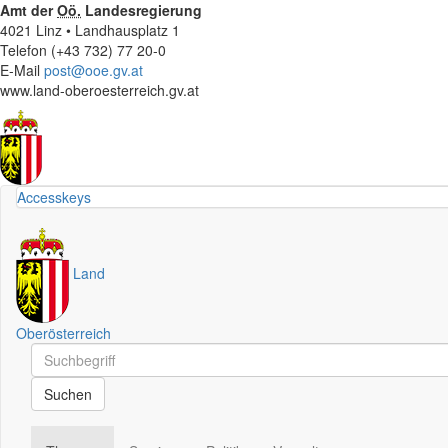
Amt der
Oö.
Landesregierung
4021 Linz • Landhausplatz 1
Telefon (+43 732) 77 20-0
E-Mail
post@ooe.gv.at
www.land-oberoesterreich.gv.at
Accesskeys
Land
Oberösterreich
Schnellsuche
Schnellsuche
Suchen