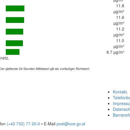
11.8
µg/m³
11.6
µg/m³
11.2
µg/m³
11.0
µg/m³
8.7 µg/m³
netz.
 gleitende 24-Stunden Mittelwert gilt als vorläufiger Richtwert.
Kontakt
.
Telefonb
Impress
Datensch
Barrierefr
efon
(+43 732) 77 20-0
• E-Mail
post@ooe.gv.at