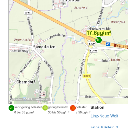
Quellen:
DORIS
,
basemap.at
Station
sehr gering belastet
gering belastet
belastet
0 bis 35 µg/m³
35 bis 50 µg/m³
> 50 µg/m³
Linz-Neue Welt
Enns-Kristein 3