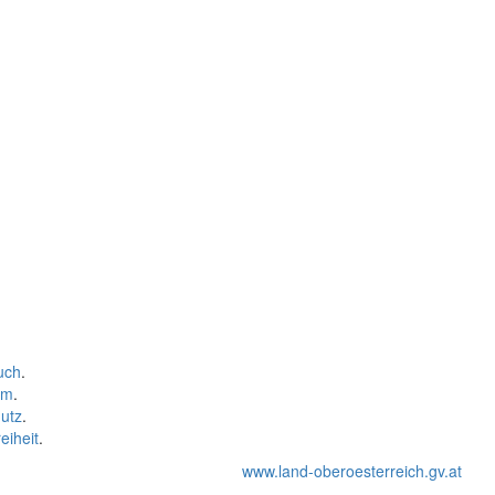
uch
.
um
.
utz
.
eiheit
.
www.land-oberoesterreich.gv.at