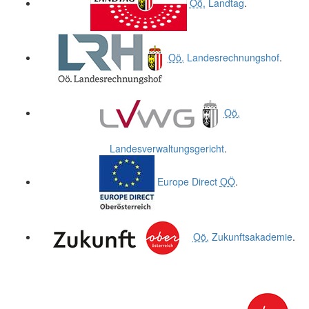
Oö.
Landtag
.
Oö.
Landesrechnungshof
.
Oö.
Landesverwaltungsgericht
.
Europe Direct
OÖ
.
Oö.
Zukunftsakademie
.