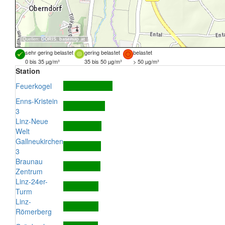
Quellen:
DORIS
,
basemap.at
sehr gering belastet
gering belastet
belastet
0 bis 35 µg/m³
35 bis 50 µg/m³
> 50 µg/m³
Station
Feuerkogel
Enns-Kristein
3
Linz-Neue
Welt
Gallneukirchen
3
Braunau
Zentrum
Linz-24er-
Turm
Linz-
Römerberg