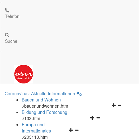
.
Telefon
.
Suche
.
Coronavirus: Aktuelle Informationen
Bauen und Wohnen
Navigationsm
.
/bauenundwohnen.htm
öffnen
Bildung und Forschung
Navigationsmenü
und
.
/133.htm
öffnen
schließen
Europa und
Navigationsmenü
und
Internationales
öffnen
schließen
.
/203110.htm