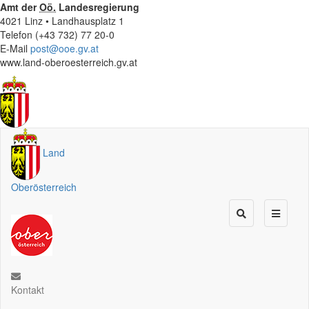
Amt der
Oö.
Landesregierung
4021 Linz • Landhausplatz 1
Telefon (+43 732) 77 20-0
E-Mail
post@ooe.gv.at
www.land-oberoesterreich.gv.at
Land
Oberösterreich
Kontakt