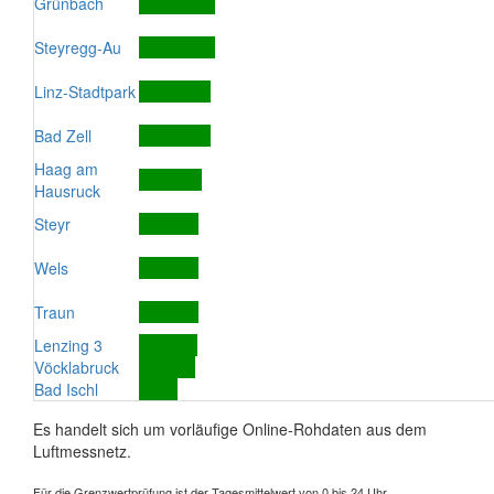
Grünbach
Steyregg-Au
Linz-Stadtpark
Bad Zell
Haag am
Hausruck
Steyr
Wels
Traun
Lenzing 3
Vöcklabruck
Bad Ischl
Es handelt sich um vorläufige Online-Rohdaten aus dem
Luftmessnetz.
Für die Grenzwertprüfung ist der Tagesmittelwert von 0 bis 24 Uhr