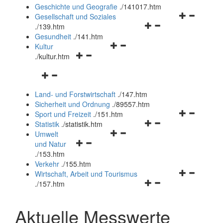
und
Geschichte und Geografie
.
/141017.htm
schließen
Navigationsm
Gesellschaft und Soziales
Navigationsmenü
öffnen
.
/139.htm
öffnen
und
Gesundheit
.
/141.htm
Navigationsmenü
und
schließen
Kultur
Navigationsmenü
öffnen
schließen
.
/kultur.htm
öffnen
und
Navigationsmenü
und
schließen
öffnen
schließen
Land- und Forstwirtschaft
.
/147.htm
und
Sicherheit und Ordnung
.
/89557.htm
schließen
Navigationsm
Sport und Freizeit
.
/151.htm
Navigationsmenü
öffnen
Statistik
.
/statistik.htm
Navigationsmenü
öffnen
und
Umwelt
Navigationsmenü
öffnen
und
schließen
und Natur
öffnen
und
schließen
.
/153.htm
und
schließen
Verkehr
.
/155.htm
schließen
Navigationsm
Wirtschaft, Arbeit und Tourismus
Navigationsmenü
öffnen
.
/157.htm
öffnen
und
und
schließen
Aktuelle Messwerte
schließen