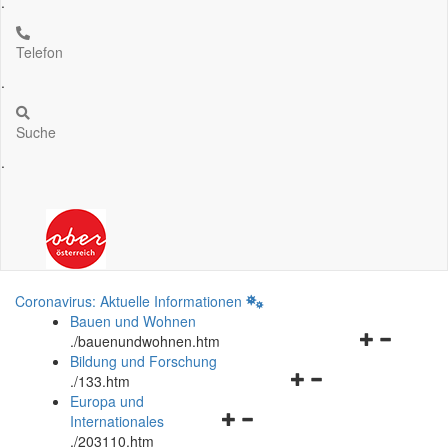
.
Telefon
.
Suche
.
Coronavirus: Aktuelle Informationen
Bauen und Wohnen
Navigationsm
.
/bauenundwohnen.htm
öffnen
Bildung und Forschung
Navigationsmenü
und
.
/133.htm
öffnen
schließen
Europa und
Navigationsmenü
und
Internationales
öffnen
schließen
.
/203110.htm