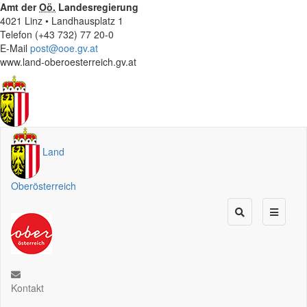
Amt der
Oö.
Landesregierung
4021 Linz • Landhausplatz 1
Telefon (+43 732) 77 20-0
E-Mail
post@ooe.gv.at
www.land-oberoesterreich.gv.at
Land
Oberösterreich
Kontakt