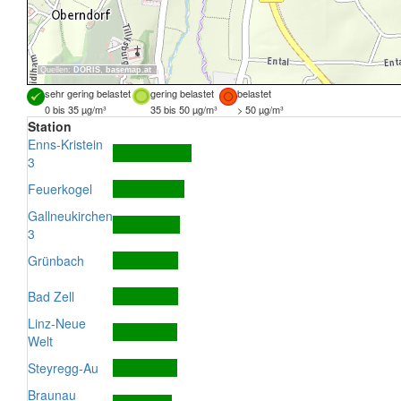
Quellen:
DORIS
,
basemap.at
sehr gering belastet
gering belastet
belastet
0 bis 35 µg/m³
35 bis 50 µg/m³
> 50 µg/m³
Station
Enns-Kristein
3
Feuerkogel
Gallneukirchen
3
Grünbach
Bad Zell
Linz-Neue
Welt
Steyregg-Au
Braunau