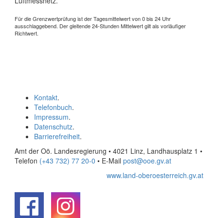
Luftmessnetz.
Für die Grenzwertprüfung ist der Tagesmittelwert von 0 bis 24 Uhr
ausschlaggebend. Der gleitende 24-Stunden Mittelwert gilt als vorläufiger
Richtwert.
Kontakt
.
Telefonbuch
.
Impressum
.
Datenschutz
.
Barrierefreiheit
.
Amt der Oö. Landesregierung • 4021 Linz, Landhausplatz 1
•
Telefon
(+43 732) 77 20-0
• E-Mail
post@ooe.gv.at
www.land-oberoesterreich.gv.at