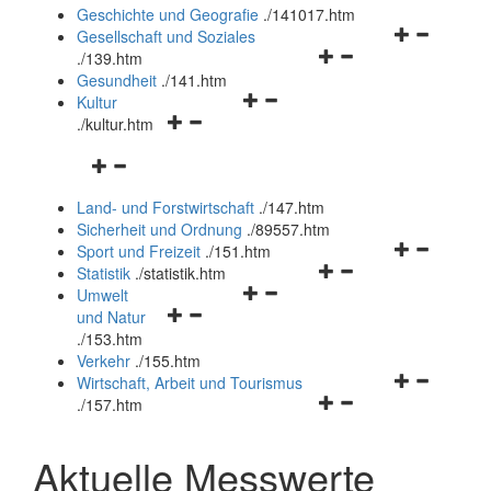
und
Geschichte und Geografie
.
/141017.htm
schließen
Navigationsm
Gesellschaft und Soziales
Navigationsmenü
öffnen
.
/139.htm
öffnen
und
Gesundheit
.
/141.htm
Navigationsmenü
und
schließen
Kultur
Navigationsmenü
öffnen
schließen
.
/kultur.htm
öffnen
und
Navigationsmenü
und
schließen
öffnen
schließen
Land- und Forstwirtschaft
.
/147.htm
und
Sicherheit und Ordnung
.
/89557.htm
schließen
Navigationsm
Sport und Freizeit
.
/151.htm
Navigationsmenü
öffnen
Statistik
.
/statistik.htm
Navigationsmenü
öffnen
und
Umwelt
Navigationsmenü
öffnen
und
schließen
und Natur
öffnen
und
schließen
.
/153.htm
und
schließen
Verkehr
.
/155.htm
schließen
Navigationsm
Wirtschaft, Arbeit und Tourismus
Navigationsmenü
öffnen
.
/157.htm
öffnen
und
und
schließen
Aktuelle Messwerte
schließen