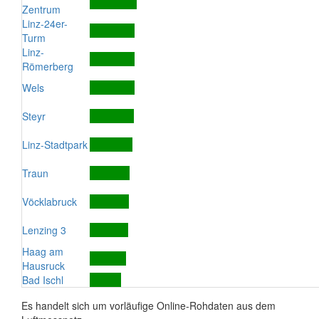
Zentrum
Linz-24er-
Turm
Linz-
Römerberg
Wels
Steyr
Linz-Stadtpark
Traun
Vöcklabruck
Lenzing 3
Haag am
Hausruck
Bad Ischl
Es handelt sich um vorläufige Online-Rohdaten aus dem