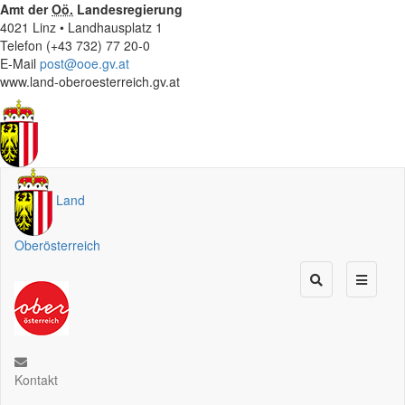
Amt der
Oö.
Landesregierung
4021 Linz • Landhausplatz 1
Telefon (+43 732) 77 20-0
E-Mail
post@ooe.gv.at
www.land-oberoesterreich.gv.at
Land
Oberösterreich
Kontakt