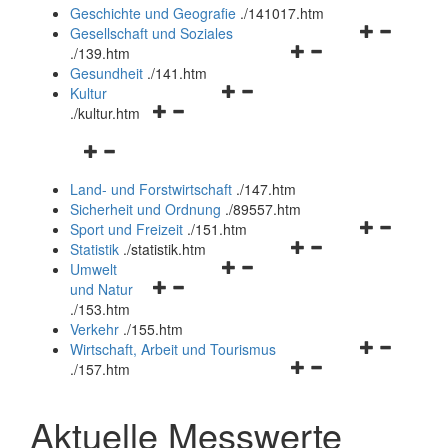
und
Geschichte und Geografie
.
/141017.htm
schließen
Navigationsm
Gesellschaft und Soziales
Navigationsmenü
öffnen
.
/139.htm
öffnen
und
Gesundheit
.
/141.htm
Navigationsmenü
und
schließen
Kultur
Navigationsmenü
öffnen
schließen
.
/kultur.htm
öffnen
und
Navigationsmenü
und
schließen
öffnen
schließen
Land- und Forstwirtschaft
.
/147.htm
und
Sicherheit und Ordnung
.
/89557.htm
schließen
Navigationsm
Sport und Freizeit
.
/151.htm
Navigationsmenü
öffnen
Statistik
.
/statistik.htm
Navigationsmenü
öffnen
und
Umwelt
Navigationsmenü
öffnen
und
schließen
und Natur
öffnen
und
schließen
.
/153.htm
und
schließen
Verkehr
.
/155.htm
schließen
Navigationsm
Wirtschaft, Arbeit und Tourismus
Navigationsmenü
öffnen
.
/157.htm
öffnen
und
und
schließen
Aktuelle Messwerte
schließen