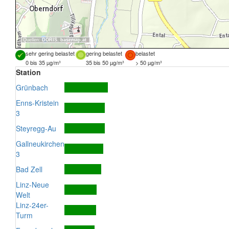
Quellen:
DORIS
,
basemap.at
sehr gering belastet
gering belastet
belastet
0 bis 35 µg/m³
35 bis 50 µg/m³
> 50 µg/m³
Station
Grünbach
Enns-Kristein
3
Steyregg-Au
Gallneukirchen
3
Bad Zell
Linz-Neue
Welt
Linz-24er-
Turm