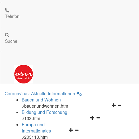
.
Telefon
.
Suche
.
Coronavirus: Aktuelle Informationen
Bauen und Wohnen
Navigationsm
.
/bauenundwohnen.htm
öffnen
Bildung und Forschung
Navigationsmenü
und
.
/133.htm
öffnen
schließen
Europa und
Navigationsmenü
und
Internationales
öffnen
schließen
.
/203110.htm