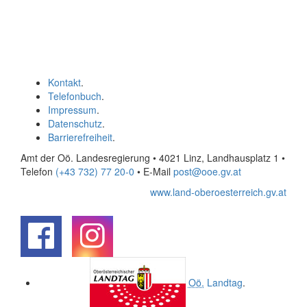
Kontakt
.
Telefonbuch
.
Impressum
.
Datenschutz
.
Barrierefreiheit
.
Amt der Oö. Landesregierung • 4021 Linz, Landhausplatz 1
•
Telefon
(+43 732) 77 20-0
• E-Mail
post@ooe.gv.at
www.land-oberoesterreich.gv.at
.
.
Oö.
Landtag
.