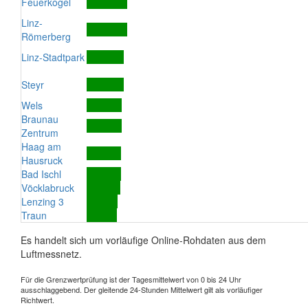
Feuerkogel
Linz-
Römerberg
Linz-Stadtpark
Steyr
Wels
Braunau
Zentrum
Haag am
Hausruck
Bad Ischl
Vöcklabruck
Lenzing 3
Traun
Es handelt sich um vorläufige Online-Rohdaten aus dem
Luftmessnetz.
Für die Grenzwertprüfung ist der Tagesmittelwert von 0 bis 24 Uhr
ausschlaggebend. Der gleitende 24-Stunden Mittelwert gilt als vorläufiger
Richtwert.