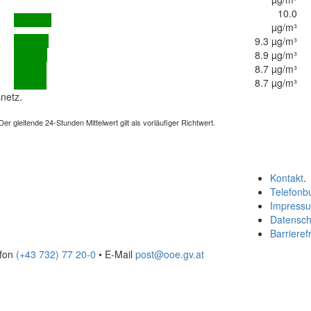
10.0
µg/m³
9.3 µg/m³
8.9 µg/m³
8.7 µg/m³
8.7 µg/m³
netz.
 gleitende 24-Stunden Mittelwert gilt als vorläufiger Richtwert.
Kontakt
.
Telefonb
Impress
Datensch
Barrierefr
efon
(+43 732) 77 20-0
• E-Mail
post@ooe.gv.at