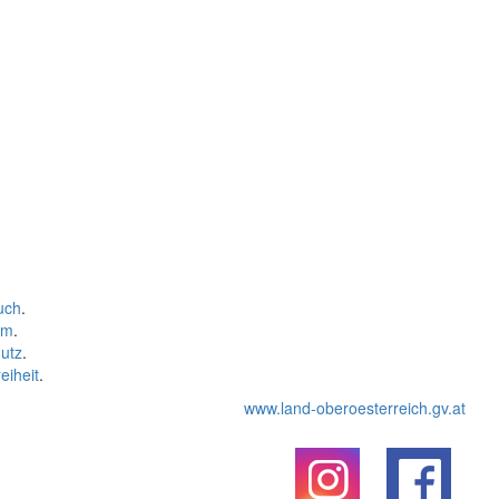
uch
.
um
.
utz
.
eiheit
.
www.land-oberoesterreich.gv.at