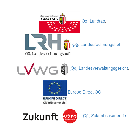
Oö.
Landtag
.
Oö.
Landesrechnungshof
.
Oö.
Landesverwaltungsgericht
.
Europe Direct
OÖ
.
Oö.
Zukunftsakademie
.