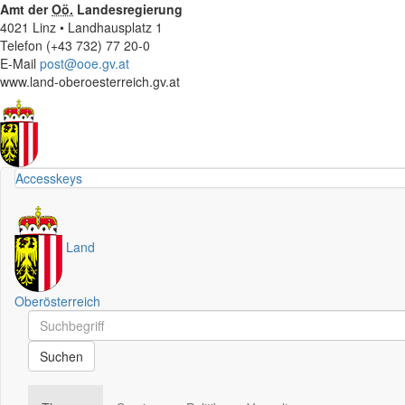
Amt der
Oö.
Landesregierung
4021 Linz • Landhausplatz 1
Telefon (+43 732) 77 20-0
E-Mail
post@ooe.gv.at
www.land-oberoesterreich.gv.at
Accesskeys
Land
Oberösterreich
Schnellsuche
Schnellsuche
Suchen