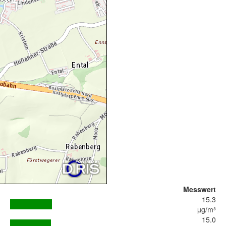
Messwert
15.3
µg/m³
15.0