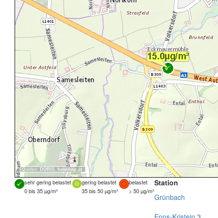
Quellen:
DORIS
,
basemap.at
Station
sehr gering belastet
gering belastet
belastet
0 bis 35 µg/m³
35 bis 50 µg/m³
> 50 µg/m³
Grünbach
Enns-Kristein 3