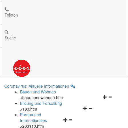
.
Telefon
.
Suche
.
Coronavirus: Aktuelle Informationen
Bauen und Wohnen
Navigationsm
.
/bauenundwohnen.htm
öffnen
Bildung und Forschung
Navigationsmenü
und
.
/133.htm
öffnen
schließen
Europa und
Navigationsmenü
und
Internationales
öffnen
schließen
.
/203110.htm