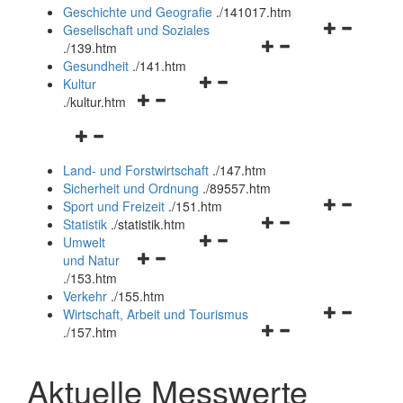
und
Geschichte und Geografie
.
/141017.htm
schließen
Navigationsm
Gesellschaft und Soziales
Navigationsmenü
öffnen
.
/139.htm
öffnen
und
Gesundheit
.
/141.htm
Navigationsmenü
und
schließen
Kultur
Navigationsmenü
öffnen
schließen
.
/kultur.htm
öffnen
und
Navigationsmenü
und
schließen
öffnen
schließen
Land- und Forstwirtschaft
.
/147.htm
und
Sicherheit und Ordnung
.
/89557.htm
schließen
Navigationsm
Sport und Freizeit
.
/151.htm
Navigationsmenü
öffnen
Statistik
.
/statistik.htm
Navigationsmenü
öffnen
und
Umwelt
Navigationsmenü
öffnen
und
schließen
und Natur
öffnen
und
schließen
.
/153.htm
und
schließen
Verkehr
.
/155.htm
schließen
Navigationsm
Wirtschaft, Arbeit und Tourismus
Navigationsmenü
öffnen
.
/157.htm
öffnen
und
und
schließen
Aktuelle Messwerte
schließen