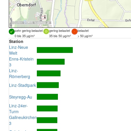
Quellen:
DORIS
,
basemap.at
sehr gering belastet
gering belastet
belastet
0 bis 35 µg/m³
35 bis 50 µg/m³
> 50 µg/m³
Station
Linz-Neue
Welt
Enns-Kristein
3
Linz-
Römerberg
Linz-Stadtpark
Steyregg-Au
Linz-24er-
Turm
Gallneukirchen
3