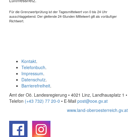
Luftmessnetz.
Für die Grenzwertprüfung ist der Tagesmittelwert von 0 bis 24 Uhr
ausschlaggebend. Der gleitende 24-Stunden Mittelwert gilt als vorläufiger
Richtwert.
Kontakt
.
Telefonbuch
.
Impressum
.
Datenschutz
.
Barrierefreiheit
.
Amt der Oö. Landesregierung • 4021 Linz, Landhausplatz 1
•
Telefon
(+43 732) 77 20-0
• E-Mail
post@ooe.gv.at
www.land-oberoesterreich.gv.at