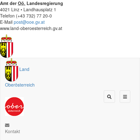
Amt der
Oö.
Landesregierung
4021 Linz • Landhausplatz 1
Telefon (+43 732) 77 20-0
E-Mail
post@ooe.gv.at
www.land-oberoesterreich.gv.at
Land
Oberösterreich
Kontakt