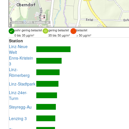
Quellen:
DORIS
,
basemap.at
sehr gering belastet
gering belastet
belastet
0 bis 35 µg/m³
35 bis 50 µg/m³
> 50 µg/m³
Station
Linz-Neue
Welt
Enns-Kristein
3
Linz-
Römerberg
Linz-Stadtpark
Linz-24er-
Turm
Steyregg-Au
Lenzing 3