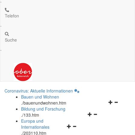
.
Telefon
.
Suche
.
Coronavirus: Aktuelle Informationen
Bauen und Wohnen
Navigationsm
.
/bauenundwohnen.htm
öffnen
Bildung und Forschung
Navigationsmenü
und
.
/133.htm
öffnen
schließen
Europa und
Navigationsmenü
und
Internationales
öffnen
schließen
.
/203110.htm