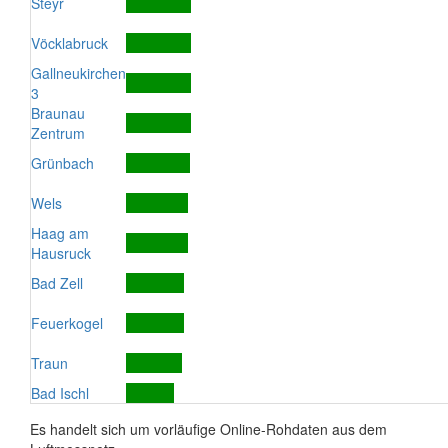
Steyr
Vöcklabruck
Gallneukirchen
3
Braunau
Zentrum
Grünbach
Wels
Haag am
Hausruck
Bad Zell
Feuerkogel
Traun
Bad Ischl
Es handelt sich um vorläufige Online-Rohdaten aus dem