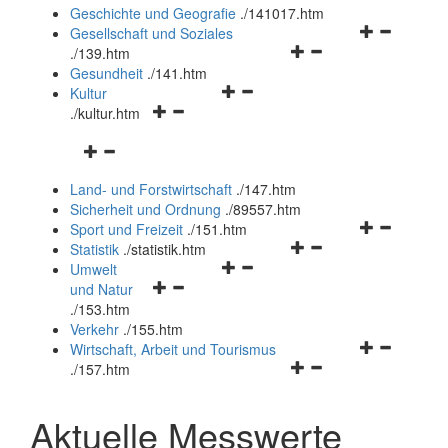
und
Geschichte und Geografie
.
/141017.htm
schließen
Navigationsm
Gesellschaft und Soziales
Navigationsmenü
öffnen
.
/139.htm
öffnen
und
Gesundheit
.
/141.htm
Navigationsmenü
und
schließen
Kultur
Navigationsmenü
öffnen
schließen
.
/kultur.htm
öffnen
und
Navigationsmenü
und
schließen
öffnen
schließen
Land- und Forstwirtschaft
.
/147.htm
und
Sicherheit und Ordnung
.
/89557.htm
schließen
Navigationsm
Sport und Freizeit
.
/151.htm
Navigationsmenü
öffnen
Statistik
.
/statistik.htm
Navigationsmenü
öffnen
und
Umwelt
Navigationsmenü
öffnen
und
schließen
und Natur
öffnen
und
schließen
.
/153.htm
und
schließen
Verkehr
.
/155.htm
schließen
Navigationsm
Wirtschaft, Arbeit und Tourismus
Navigationsmenü
öffnen
.
/157.htm
öffnen
und
und
schließen
Aktuelle Messwerte
schließen