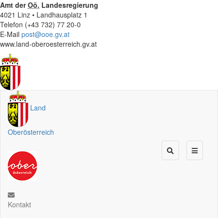
Amt der
Oö.
Landesregierung
4021 Linz • Landhausplatz 1
Telefon (+43 732) 77 20-0
E-Mail
post@ooe.gv.at
www.land-oberoesterreich.gv.at
Land
Oberösterreich
Kontakt