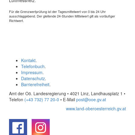
Luftmessnetz.
Für die Grenzwertprüfung ist der Tagesmittelwert von 0 bis 24 Uhr
ausschlaggebend. Der gleitende 24-Stunden Mittelwert gilt als vorläufiger
Richtwert.
Kontakt
.
Telefonbuch
.
Impressum
.
Datenschutz
.
Barrierefreiheit
.
Amt der Oö. Landesregierung • 4021 Linz, Landhausplatz 1
•
Telefon
(+43 732) 77 20-0
• E-Mail
post@ooe.gv.at
www.land-oberoesterreich.gv.at