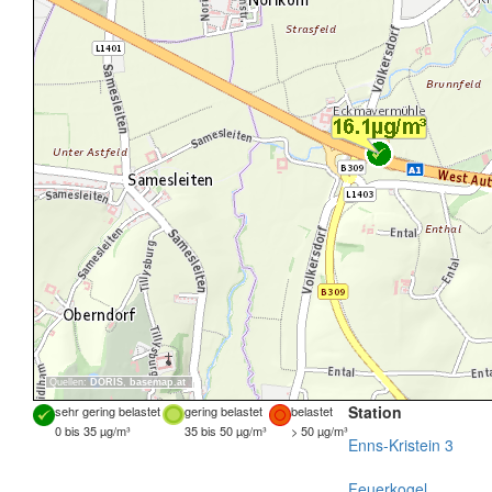
Quellen:
DORIS
,
basemap.at
Station
sehr gering belastet
gering belastet
belastet
0 bis 35 µg/m³
35 bis 50 µg/m³
> 50 µg/m³
Enns-Kristein 3
Feuerkogel