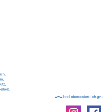
uch
.
um
.
utz
.
eiheit
.
www.land-oberoesterreich.gv.at