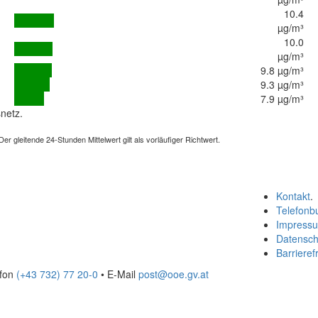
10.4
µg/m³
10.0
µg/m³
9.8 µg/m³
9.3 µg/m³
7.9 µg/m³
netz.
 gleitende 24-Stunden Mittelwert gilt als vorläufiger Richtwert.
Kontakt
.
Telefonb
Impress
Datensch
Barrierefr
efon
(+43 732) 77 20-0
• E-Mail
post@ooe.gv.at