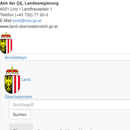
Amt der
Oö.
Landesregierung
4021 Linz • Landhausplatz 1
Telefon (+43 732) 77 20-0
E-Mail
post@ooe.gv.at
www.land-oberoesterreich.gv.at
Accesskeys
Land
Oberösterreich
Schnellsuche
Schnellsuche
Suchen