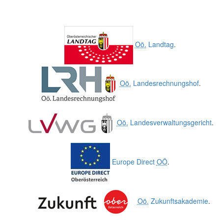
Oö.
Landtag
.
Oö.
Landesrechnungshof
.
Oö.
Landesverwaltungsgericht
.
Europe Direct
OÖ
.
Oö.
Zukunftsakademie
.