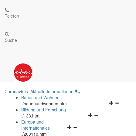
.
Telefon
.
Suche
.
Coronavirus: Aktuelle Informationen
Bauen und Wohnen
Navigationsm
.
/bauenundwohnen.htm
öffnen
Bildung und Forschung
Navigationsmenü
und
.
/133.htm
öffnen
schließen
Europa und
Navigationsmenü
und
Internationales
öffnen
schließen
.
/203110.htm