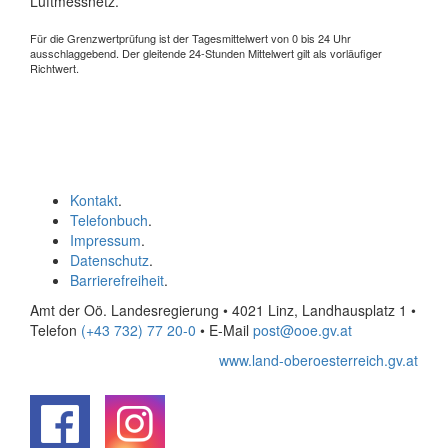
Luftmessnetz.
Für die Grenzwertprüfung ist der Tagesmittelwert von 0 bis 24 Uhr
ausschlaggebend. Der gleitende 24-Stunden Mittelwert gilt als vorläufiger
Richtwert.
Kontakt
.
Telefonbuch
.
Impressum
.
Datenschutz
.
Barrierefreiheit
.
Amt der Oö. Landesregierung • 4021 Linz, Landhausplatz 1
•
Telefon
(+43 732) 77 20-0
• E-Mail
post@ooe.gv.at
www.land-oberoesterreich.gv.at