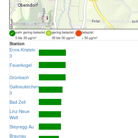
Quellen:
DORIS
,
basemap.at
sehr gering belastet
gering belastet
belastet
0 bis 35 µg/m³
35 bis 50 µg/m³
> 50 µg/m³
Station
Enns-Kristein
3
Feuerkogel
Grünbach
Gallneukirchen
3
Bad Zell
Linz-Neue
Welt
Steyregg-Au
Braunau