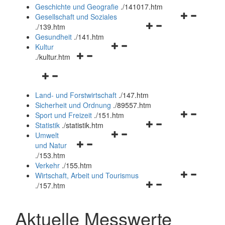
und
Geschichte und Geografie
.
/141017.htm
schließen
Navigationsm
Gesellschaft und Soziales
Navigationsmenü
öffnen
.
/139.htm
öffnen
und
Gesundheit
.
/141.htm
Navigationsmenü
und
schließen
Kultur
Navigationsmenü
öffnen
schließen
.
/kultur.htm
öffnen
und
Navigationsmenü
und
schließen
öffnen
schließen
Land- und Forstwirtschaft
.
/147.htm
und
Sicherheit und Ordnung
.
/89557.htm
schließen
Navigationsm
Sport und Freizeit
.
/151.htm
Navigationsmenü
öffnen
Statistik
.
/statistik.htm
Navigationsmenü
öffnen
und
Umwelt
Navigationsmenü
öffnen
und
schließen
und Natur
öffnen
und
schließen
.
/153.htm
und
schließen
Verkehr
.
/155.htm
schließen
Navigationsm
Wirtschaft, Arbeit und Tourismus
Navigationsmenü
öffnen
.
/157.htm
öffnen
und
und
schließen
Aktuelle Messwerte
schließen