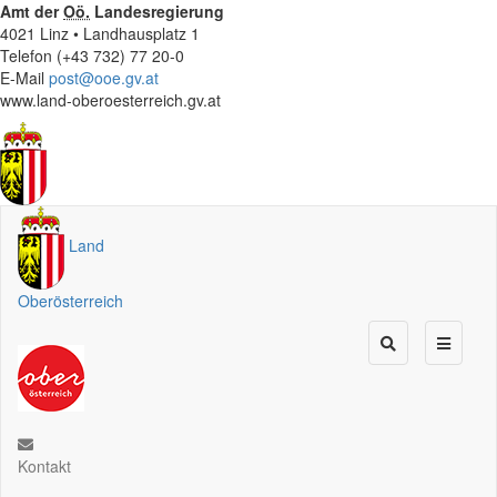
Amt der
Oö.
Landesregierung
4021 Linz • Landhausplatz 1
Telefon (+43 732) 77 20-0
E-Mail
post@ooe.gv.at
www.land-oberoesterreich.gv.at
Land
Oberösterreich
Kontakt