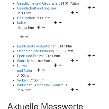
und
Geschichte und Geografie
.
/141017.htm
schließen
Navigationsm
Gesellschaft und Soziales
Navigationsmenü
öffnen
.
/139.htm
öffnen
und
Gesundheit
.
/141.htm
Navigationsmenü
und
schließen
Kultur
Navigationsmenü
öffnen
schließen
.
/kultur.htm
öffnen
und
Navigationsmenü
und
schließen
öffnen
schließen
Land- und Forstwirtschaft
.
/147.htm
und
Sicherheit und Ordnung
.
/89557.htm
schließen
Navigationsm
Sport und Freizeit
.
/151.htm
Navigationsmenü
öffnen
Statistik
.
/statistik.htm
Navigationsmenü
öffnen
und
Umwelt
Navigationsmenü
öffnen
und
schließen
und Natur
öffnen
und
schließen
.
/153.htm
und
schließen
Verkehr
.
/155.htm
schließen
Navigationsm
Wirtschaft, Arbeit und Tourismus
Navigationsmenü
öffnen
.
/157.htm
öffnen
und
und
schließen
Aktuelle Messwerte
schließen