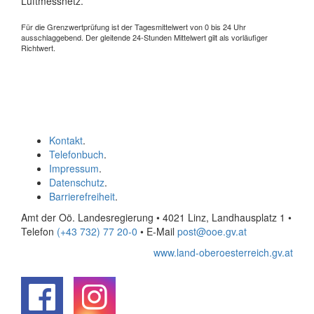
Luftmessnetz.
Für die Grenzwertprüfung ist der Tagesmittelwert von 0 bis 24 Uhr
ausschlaggebend. Der gleitende 24-Stunden Mittelwert gilt als vorläufiger
Richtwert.
Kontakt
.
Telefonbuch
.
Impressum
.
Datenschutz
.
Barrierefreiheit
.
Amt der Oö. Landesregierung • 4021 Linz, Landhausplatz 1
•
Telefon
(+43 732) 77 20-0
• E-Mail
post@ooe.gv.at
www.land-oberoesterreich.gv.at