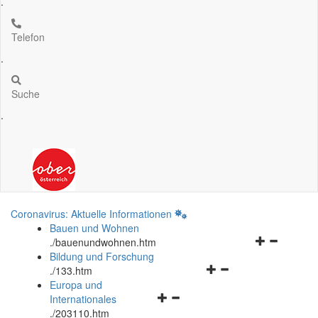
.
Telefon
.
Suche
.
Coronavirus: Aktuelle Informationen
Bauen und Wohnen
Navigationsm
.
/bauenundwohnen.htm
öffnen
Bildung und Forschung
Navigationsmenü
und
.
/133.htm
öffnen
schließen
Europa und
Navigationsmenü
und
Internationales
öffnen
schließen
.
/203110.htm