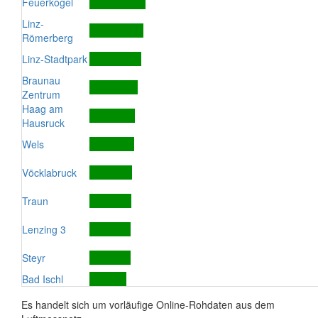
Feuerkogel
Linz-
Römerberg
Linz-Stadtpark
Braunau
Zentrum
Haag am
Hausruck
Wels
Vöcklabruck
Traun
Lenzing 3
Steyr
Bad Ischl
Es handelt sich um vorläufige Online-Rohdaten aus dem