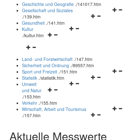
und
Geschichte und Geografie
.
/141017.htm
schließen
Navigationsm
Gesellschaft und Soziales
Navigationsmenü
öffnen
.
/139.htm
öffnen
und
Gesundheit
.
/141.htm
Navigationsmenü
und
schließen
Kultur
Navigationsmenü
öffnen
schließen
.
/kultur.htm
öffnen
und
Navigationsmenü
und
schließen
öffnen
schließen
Land- und Forstwirtschaft
.
/147.htm
und
Sicherheit und Ordnung
.
/89557.htm
schließen
Navigationsm
Sport und Freizeit
.
/151.htm
Navigationsmenü
öffnen
Statistik
.
/statistik.htm
Navigationsmenü
öffnen
und
Umwelt
Navigationsmenü
öffnen
und
schließen
und Natur
öffnen
und
schließen
.
/153.htm
und
schließen
Verkehr
.
/155.htm
schließen
Navigationsm
Wirtschaft, Arbeit und Tourismus
Navigationsmenü
öffnen
.
/157.htm
öffnen
und
und
schließen
Aktuelle Messwerte
schließen