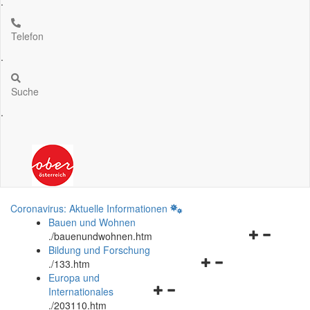
.
Telefon
.
Suche
.
Coronavirus: Aktuelle Informationen
Bauen und Wohnen
Navigationsm
.
/bauenundwohnen.htm
öffnen
Bildung und Forschung
Navigationsmenü
und
.
/133.htm
öffnen
schließen
Europa und
Navigationsmenü
und
Internationales
öffnen
schließen
.
/203110.htm