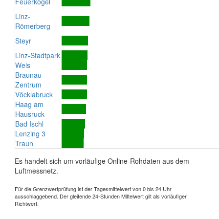
Feuerkogel
Linz-
Römerberg
Steyr
Linz-Stadtpark
Wels
Braunau
Zentrum
Vöcklabruck
Haag am
Hausruck
Bad Ischl
Lenzing 3
Traun
Es handelt sich um vorläufige Online-Rohdaten aus dem
Luftmessnetz.
Für die Grenzwertprüfung ist der Tagesmittelwert von 0 bis 24 Uhr
ausschlaggebend. Der gleitende 24-Stunden Mittelwert gilt als vorläufiger
Richtwert.