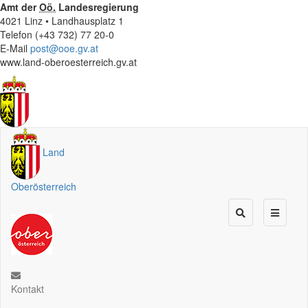
Amt der
Oö.
Landesregierung
4021 Linz • Landhausplatz 1
Telefon (+43 732) 77 20-0
E-Mail
post@ooe.gv.at
www.land-oberoesterreich.gv.at
Land
Oberösterreich
Kontakt