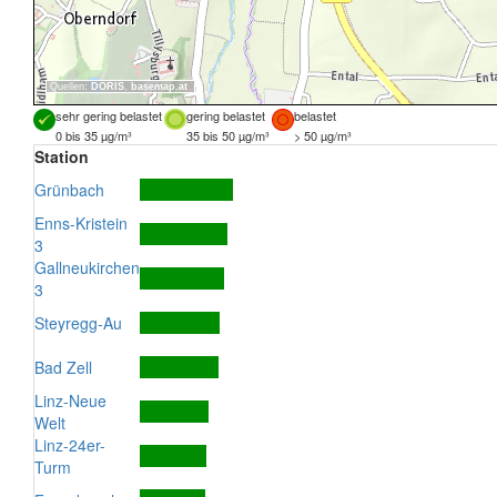
Quellen:
DORIS
,
basemap.at
sehr gering belastet
gering belastet
belastet
0 bis 35 µg/m³
35 bis 50 µg/m³
> 50 µg/m³
Station
Grünbach
Enns-Kristein
3
Gallneukirchen
3
Steyregg-Au
Bad Zell
Linz-Neue
Welt
Linz-24er-
Turm