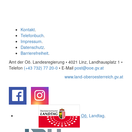
Kontakt
.
Telefonbuch
.
Impressum
.
Datenschutz
.
Barrierefreiheit
.
Amt der Oö. Landesregierung • 4021 Linz, Landhausplatz 1
•
Telefon
(+43 732) 77 20-0
• E-Mail
post@ooe.gv.at
www.land-oberoesterreich.gv.at
.
.
Oö.
Landtag
.