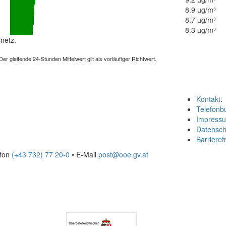
8.9 µg/m³
8.7 µg/m³
8.3 µg/m³
netz.
 gleitende 24-Stunden Mittelwert gilt als vorläufiger Richtwert.
Kontakt
.
Telefonb
Impress
Datensch
Barrierefr
efon
(+43 732) 77 20-0
• E-Mail
post@ooe.gv.at