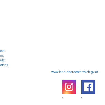
uch
.
um
.
utz
.
eiheit
.
www.land-oberoesterreich.gv.at
.
.