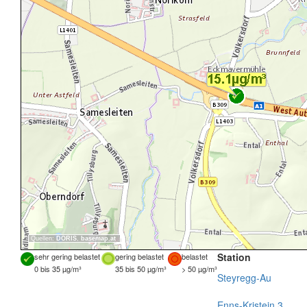
Quellen:
DORIS
,
basemap.at
Station
sehr gering belastet
gering belastet
belastet
0 bis 35 µg/m³
35 bis 50 µg/m³
> 50 µg/m³
Steyregg-Au
Enns-Kristein 3