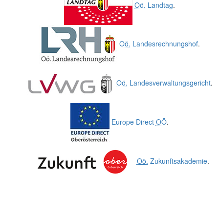
Oö.
Landtag
.
Oö.
Landesrechnungshof
.
Oö.
Landesverwaltungsgericht
.
Europe Direct
OÖ
.
Oö.
Zukunftsakademie
.