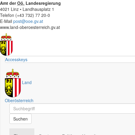
Amt der
Oö.
Landesregierung
4021 Linz • Landhausplatz 1
Telefon (+43 732) 77 20-0
E-Mail
post@ooe.gv.at
www.land-oberoesterreich.gv.at
Accesskeys
Land
Oberösterreich
Schnellsuche
Schnellsuche
Suchen