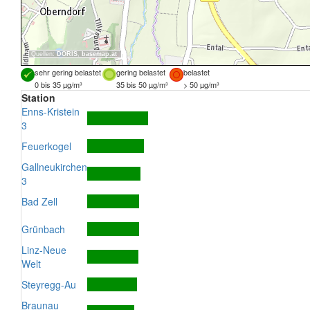
Quellen:
DORIS
,
basemap.at
sehr gering belastet
gering belastet
belastet
0 bis 35 µg/m³
35 bis 50 µg/m³
> 50 µg/m³
Station
Enns-Kristein
3
Feuerkogel
Gallneukirchen
3
Bad Zell
Grünbach
Linz-Neue
Welt
Steyregg-Au
Braunau