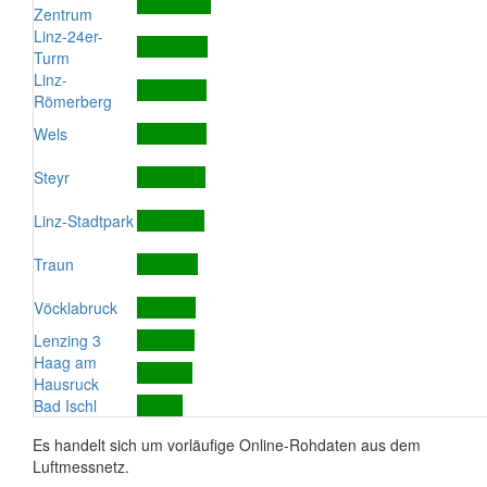
Zentrum
Linz-24er-
Turm
Linz-
Römerberg
Wels
Steyr
Linz-Stadtpark
Traun
Vöcklabruck
Lenzing 3
Haag am
Hausruck
Bad Ischl
Es handelt sich um vorläufige Online-Rohdaten aus dem
Luftmessnetz.