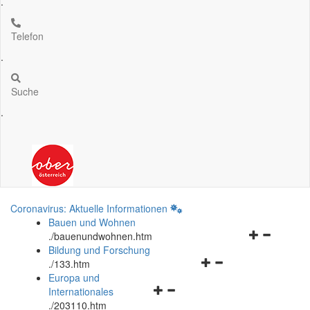
.
Telefon
.
Suche
.
Coronavirus: Aktuelle Informationen
Bauen und Wohnen
Navigationsm
.
/bauenundwohnen.htm
öffnen
Bildung und Forschung
Navigationsmenü
und
.
/133.htm
öffnen
schließen
Europa und
Navigationsmenü
und
Internationales
öffnen
schließen
.
/203110.htm