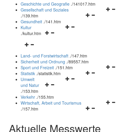
und
Geschichte und Geografie
.
/141017.htm
schließen
Navigationsm
Gesellschaft und Soziales
Navigationsmenü
öffnen
.
/139.htm
öffnen
und
Gesundheit
.
/141.htm
Navigationsmenü
und
schließen
Kultur
Navigationsmenü
öffnen
schließen
.
/kultur.htm
öffnen
und
Navigationsmenü
und
schließen
öffnen
schließen
Land- und Forstwirtschaft
.
/147.htm
und
Sicherheit und Ordnung
.
/89557.htm
schließen
Navigationsm
Sport und Freizeit
.
/151.htm
Navigationsmenü
öffnen
Statistik
.
/statistik.htm
Navigationsmenü
öffnen
und
Umwelt
Navigationsmenü
öffnen
und
schließen
und Natur
öffnen
und
schließen
.
/153.htm
und
schließen
Verkehr
.
/155.htm
schließen
Navigationsm
Wirtschaft, Arbeit und Tourismus
Navigationsmenü
öffnen
.
/157.htm
öffnen
und
und
schließen
Aktuelle Messwerte
schließen