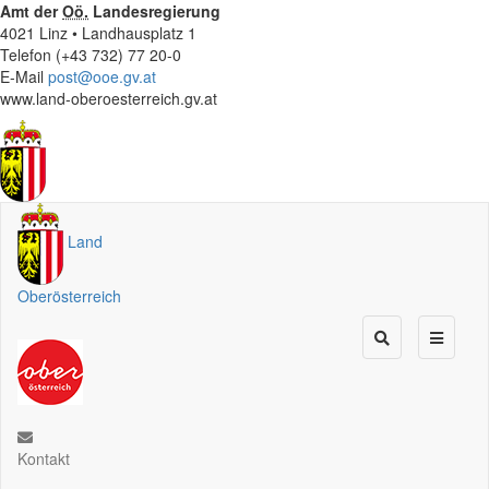
Amt der
Oö.
Landesregierung
4021 Linz • Landhausplatz 1
Telefon (+43 732) 77 20-0
E-Mail
post@ooe.gv.at
www.land-oberoesterreich.gv.at
Land
Oberösterreich
Kontakt