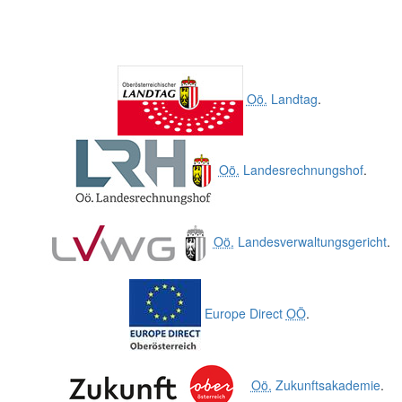
Oö.
Landtag
.
Oö.
Landesrechnungshof
.
Oö.
Landesverwaltungsgericht
.
Europe Direct
OÖ
.
Oö.
Zukunftsakademie
.