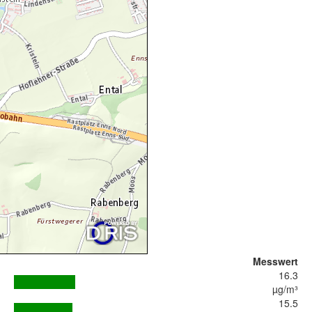
Messwert
16.3
µg/m³
15.5