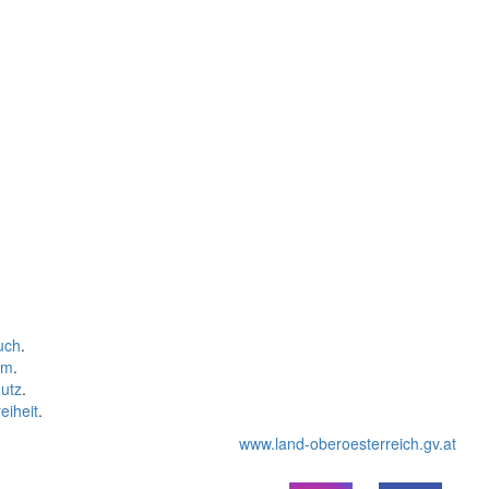
uch
.
um
.
utz
.
eiheit
.
www.land-oberoesterreich.gv.at