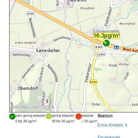
Quellen:
DORIS
,
basemap.at
Station
sehr gering belastet
gering belastet
belastet
0 bis 35 µg/m³
35 bis 50 µg/m³
> 50 µg/m³
Enns-Kristein 3
Feuerkogel