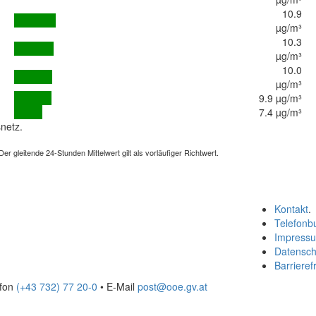
10.9
µg/m³
10.3
µg/m³
10.0
µg/m³
9.9 µg/m³
7.4 µg/m³
netz.
 gleitende 24-Stunden Mittelwert gilt als vorläufiger Richtwert.
Kontakt
.
Telefonb
Impress
Datensch
Barrierefr
efon
(+43 732) 77 20-0
• E-Mail
post@ooe.gv.at