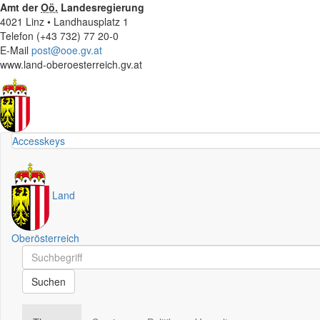
Amt der
Oö.
Landesregierung
4021 Linz • Landhausplatz 1
Telefon (+43 732) 77 20-0
E-Mail
post@ooe.gv.at
www.land-oberoesterreich.gv.at
Accesskeys
Land
Oberösterreich
Schnellsuche
Schnellsuche
Suchen