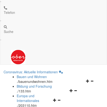
.
Telefon
.
Suche
.
Coronavirus: Aktuelle Informationen
Bauen und Wohnen
Navigationsm
.
/bauenundwohnen.htm
öffnen
Bildung und Forschung
Navigationsmenü
und
.
/133.htm
öffnen
schließen
Europa und
Navigationsmenü
und
Internationales
öffnen
schließen
.
/203110.htm