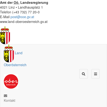
Amt der
Oö.
Landesregierung
4021 Linz • Landhausplatz 1
Telefon (+43 732) 77 20-0
E-Mail
post@ooe.gv.at
www.land-oberoesterreich.gv.at
Land
Oberösterreich
Kontakt