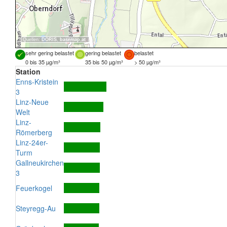
Quellen:
DORIS
,
basemap.at
sehr gering belastet
gering belastet
belastet
0 bis 35 µg/m³
35 bis 50 µg/m³
> 50 µg/m³
Station
Enns-Kristein
3
Linz-Neue
Welt
Linz-
Römerberg
Linz-24er-
Turm
Gallneukirchen
3
Feuerkogel
Steyregg-Au