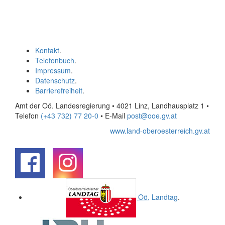
Kontakt
.
Telefonbuch
.
Impressum
.
Datenschutz
.
Barrierefreiheit
.
Amt der Oö. Landesregierung • 4021 Linz, Landhausplatz 1
•
Telefon
(+43 732) 77 20-0
• E-Mail
post@ooe.gv.at
www.land-oberoesterreich.gv.at
.
.
Oö.
Landtag
.