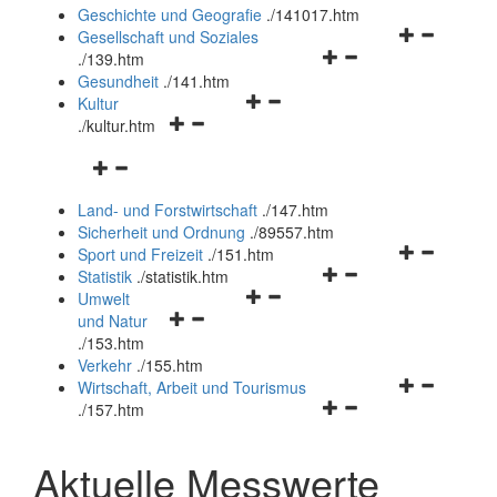
und
Geschichte und Geografie
.
/141017.htm
schließen
Navigationsm
Gesellschaft und Soziales
Navigationsmenü
öffnen
.
/139.htm
öffnen
und
Gesundheit
.
/141.htm
Navigationsmenü
und
schließen
Kultur
Navigationsmenü
öffnen
schließen
.
/kultur.htm
öffnen
und
Navigationsmenü
und
schließen
öffnen
schließen
Land- und Forstwirtschaft
.
/147.htm
und
Sicherheit und Ordnung
.
/89557.htm
schließen
Navigationsm
Sport und Freizeit
.
/151.htm
Navigationsmenü
öffnen
Statistik
.
/statistik.htm
Navigationsmenü
öffnen
und
Umwelt
Navigationsmenü
öffnen
und
schließen
und Natur
öffnen
und
schließen
.
/153.htm
und
schließen
Verkehr
.
/155.htm
schließen
Navigationsm
Wirtschaft, Arbeit und Tourismus
Navigationsmenü
öffnen
.
/157.htm
öffnen
und
und
schließen
Aktuelle Messwerte
schließen