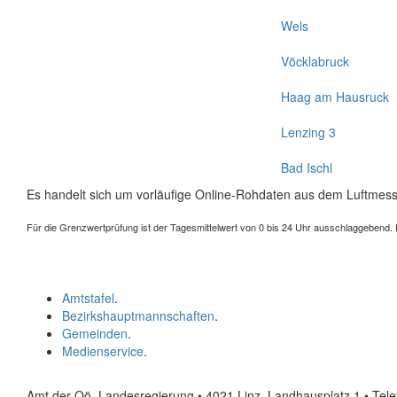
Wels
Vöcklabruck
Haag am Hausruck
Lenzing 3
Bad Ischl
Es handelt sich um vorläufige Online-Rohdaten aus dem Luftmess
Für die Grenzwertprüfung ist der Tagesmittelwert von 0 bis 24 Uhr ausschlaggebend. Der
Amtstafel
.
Bezirkshauptmannschaften
.
Gemeinden
.
Medienservice
.
Amt der Oö. Landesregierung • 4021 Linz, Landhausplatz 1
• Tel