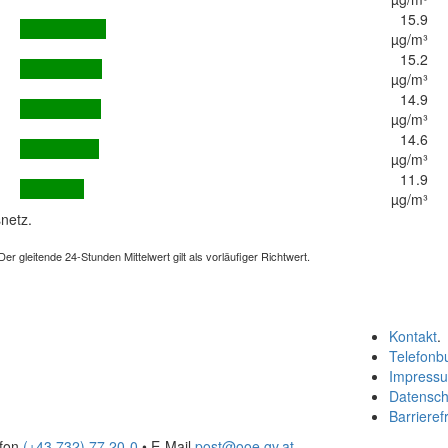
15.9
µg/m³
15.2
µg/m³
14.9
µg/m³
14.6
µg/m³
11.9
µg/m³
netz.
 gleitende 24-Stunden Mittelwert gilt als vorläufiger Richtwert.
Kontakt
.
Telefonb
Impress
Datensch
Barrierefr
efon
(+43 732) 77 20-0
• E-Mail
post@ooe.gv.at