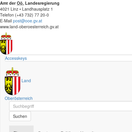
Amt der
Oö.
Landesregierung
4021 Linz • Landhausplatz 1
Telefon (+43 732) 77 20-0
E-Mail
post@ooe.gv.at
www.land-oberoesterreich.gv.at
Accesskeys
Land
Oberösterreich
Schnellsuche
Schnellsuche
Suchen