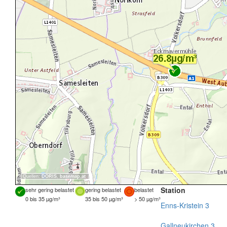
Quellen:
DORIS
,
basemap.at
Station
sehr gering belastet
gering belastet
belastet
0 bis 35 µg/m³
35 bis 50 µg/m³
> 50 µg/m³
Enns-Kristein 3
Gallneukirchen 3