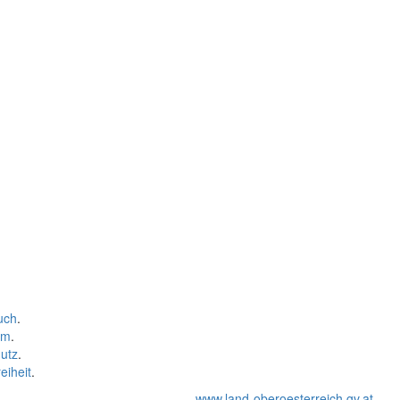
uch
.
um
.
utz
.
eiheit
.
www.land-oberoesterreich.gv.at