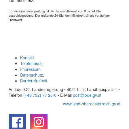
Luftmessnetz.
Für die Grenzwertprüfung ist der Tagesmittelwert von 0 bis 24 Uhr
ausschlaggebend. Der gleitende 24-Stunden Mittelwert gilt als vorläufiger
Richtwert.
Kontakt
.
Telefonbuch
.
Impressum
.
Datenschutz
.
Barrierefreiheit
.
Amt der Oö. Landesregierung • 4021 Linz, Landhausplatz 1
•
Telefon
(+43 732) 77 20-0
• E-Mail
post@ooe.gv.at
www.land-oberoesterreich.gv.at