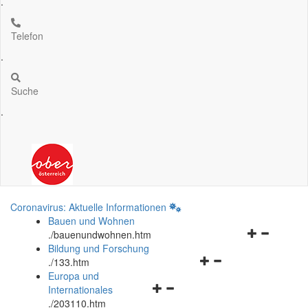
.
Telefon
.
Suche
.
Coronavirus: Aktuelle Informationen
Bauen und Wohnen
Navigationsm
.
/bauenundwohnen.htm
öffnen
Bildung und Forschung
Navigationsmenü
und
.
/133.htm
öffnen
schließen
Europa und
Navigationsmenü
und
Internationales
öffnen
schließen
.
/203110.htm