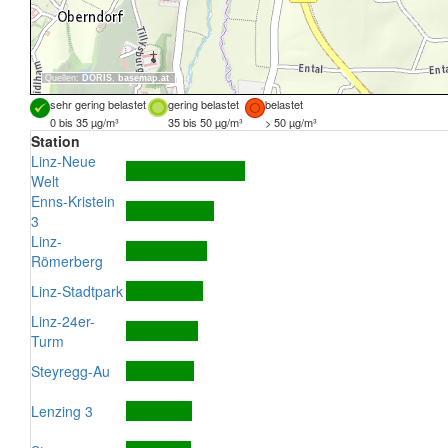
Quellen:
DORIS
,
basemap.at
sehr gering belastet
gering belastet
belastet
0 bis 35 µg/m³
35 bis 50 µg/m³
> 50 µg/m³
Station
Linz-Neue
Welt
Enns-Kristein
3
Linz-
Römerberg
Linz-Stadtpark
Linz-24er-
Turm
Steyregg-Au
Lenzing 3