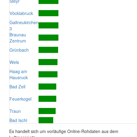
Steyr
Vöcklabruck
Gallneukirchen
3
Braunau
Zentrum
Grünbach
Wels
Haag am
Hausruck
Bad Zell
Feuerkogel
Traun
Bad Ischl
Es handelt sich um vorläufige Online-Rohdaten aus dem