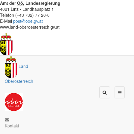
Amt der
Oö.
Landesregierung
4021 Linz • Landhausplatz 1
Telefon (+43 732) 77 20-0
E-Mail
post@ooe.gv.at
www.land-oberoesterreich.gv.at
Land
Oberösterreich
Kontakt