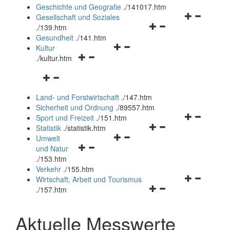
und
Geschichte und Geografie
.
/141017.htm
schließen
Navigationsm
Gesellschaft und Soziales
Navigationsmenü
öffnen
.
/139.htm
öffnen
und
Gesundheit
.
/141.htm
Navigationsmenü
und
schließen
Kultur
Navigationsmenü
öffnen
schließen
.
/kultur.htm
öffnen
und
Navigationsmenü
und
schließen
öffnen
schließen
Land- und Forstwirtschaft
.
/147.htm
und
Sicherheit und Ordnung
.
/89557.htm
schließen
Navigationsm
Sport und Freizeit
.
/151.htm
Navigationsmenü
öffnen
Statistik
.
/statistik.htm
Navigationsmenü
öffnen
und
Umwelt
Navigationsmenü
öffnen
und
schließen
und Natur
öffnen
und
schließen
.
/153.htm
und
schließen
Verkehr
.
/155.htm
schließen
Navigationsm
Wirtschaft, Arbeit und Tourismus
Navigationsmenü
öffnen
.
/157.htm
öffnen
und
und
schließen
Aktuelle Messwerte
schließen