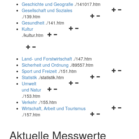
und
Geschichte und Geografie
.
/141017.htm
schließen
Navigationsm
Gesellschaft und Soziales
Navigationsmenü
öffnen
.
/139.htm
öffnen
und
Gesundheit
.
/141.htm
Navigationsmenü
und
schließen
Kultur
Navigationsmenü
öffnen
schließen
.
/kultur.htm
öffnen
und
Navigationsmenü
und
schließen
öffnen
schließen
Land- und Forstwirtschaft
.
/147.htm
und
Sicherheit und Ordnung
.
/89557.htm
schließen
Navigationsm
Sport und Freizeit
.
/151.htm
Navigationsmenü
öffnen
Statistik
.
/statistik.htm
Navigationsmenü
öffnen
und
Umwelt
Navigationsmenü
öffnen
und
schließen
und Natur
öffnen
und
schließen
.
/153.htm
und
schließen
Verkehr
.
/155.htm
schließen
Navigationsm
Wirtschaft, Arbeit und Tourismus
Navigationsmenü
öffnen
.
/157.htm
öffnen
und
und
schließen
Aktuelle Messwerte
schließen