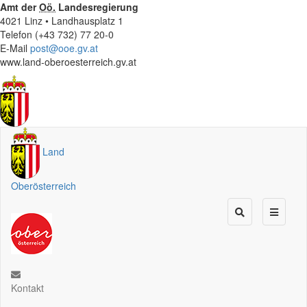
Amt der
Oö.
Landesregierung
4021 Linz • Landhausplatz 1
Telefon (+43 732) 77 20-0
E-Mail
post@ooe.gv.at
www.land-oberoesterreich.gv.at
Land
Oberösterreich
Kontakt