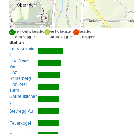
Quellen:
DORIS
,
basemap.at
sehr gering belastet
gering belastet
belastet
0 bis 35 µg/m³
35 bis 50 µg/m³
> 50 µg/m³
Station
Enns-Kristein
3
Linz-Neue
Welt
Linz-
Römerberg
Linz-24er-
Turm
Gallneukirchen
3
Steyregg-Au
Feuerkogel