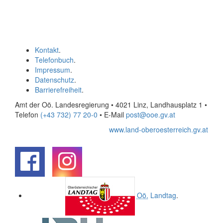
Kontakt
.
Telefonbuch
.
Impressum
.
Datenschutz
.
Barrierefreiheit
.
Amt der Oö. Landesregierung • 4021 Linz, Landhausplatz 1
•
Telefon
(+43 732) 77 20-0
• E-Mail
post@ooe.gv.at
www.land-oberoesterreich.gv.at
.
.
Oö.
Landtag
.