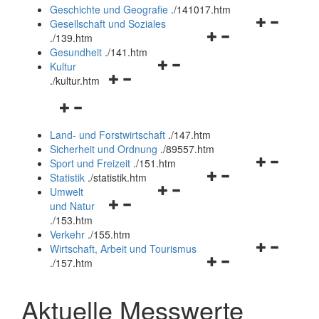
und
Geschichte und Geografie
.
/141017.htm
schließen
Navigationsm
Gesellschaft und Soziales
Navigationsmenü
öffnen
.
/139.htm
öffnen
und
Gesundheit
.
/141.htm
Navigationsmenü
und
schließen
Kultur
Navigationsmenü
öffnen
schließen
.
/kultur.htm
öffnen
und
Navigationsmenü
und
schließen
öffnen
schließen
Land- und Forstwirtschaft
.
/147.htm
und
Sicherheit und Ordnung
.
/89557.htm
schließen
Navigationsm
Sport und Freizeit
.
/151.htm
Navigationsmenü
öffnen
Statistik
.
/statistik.htm
Navigationsmenü
öffnen
und
Umwelt
Navigationsmenü
öffnen
und
schließen
und Natur
öffnen
und
schließen
.
/153.htm
und
schließen
Verkehr
.
/155.htm
schließen
Navigationsm
Wirtschaft, Arbeit und Tourismus
Navigationsmenü
öffnen
.
/157.htm
öffnen
und
und
schließen
Aktuelle Messwerte
schließen