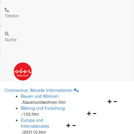
.
Telefon
.
Suche
.
Coronavirus: Aktuelle Informationen
Bauen und Wohnen
Navigationsm
.
/bauenundwohnen.htm
öffnen
Bildung und Forschung
Navigationsmenü
und
.
/133.htm
öffnen
schließen
Europa und
Navigationsmenü
und
Internationales
öffnen
schließen
.
/203110.htm