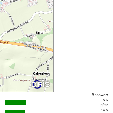
Messwert
15.6
µg/m³
14.5