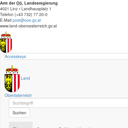
Amt der
Oö.
Landesregierung
4021 Linz • Landhausplatz 1
Telefon (+43 732) 77 20-0
E-Mail
post@ooe.gv.at
www.land-oberoesterreich.gv.at
Accesskeys
Land
Oberösterreich
Schnellsuche
Schnellsuche
Suchen