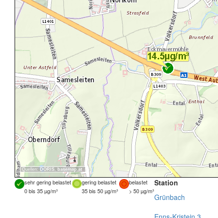
Quellen:
DORIS
,
basemap.at
Station
sehr gering belastet
gering belastet
belastet
0 bis 35 µg/m³
35 bis 50 µg/m³
> 50 µg/m³
Grünbach
Enns-Kristein 3