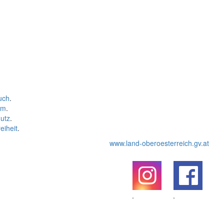
uch
.
um
.
utz
.
eiheit
.
www.land-oberoesterreich.gv.at
.
.