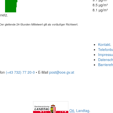
8.5 µg/m³
8.1 µg/m³
netz.
 gleitende 24-Stunden Mittelwert gilt als vorläufiger Richtwert.
Kontakt
.
Telefonb
Impress
Datensch
Barrierefr
efon
(+43 732) 77 20-0
• E-Mail
post@ooe.gv.at
Oö.
Landtag
.