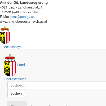
Amt der
Oö.
Landesregierung
4021 Linz • Landhausplatz 1
Telefon (+43 732) 77 20-0
E-Mail
post@ooe.gv.at
www.land-oberoesterreich.gv.at
Accesskeys
Land
Oberösterreich
Schnellsuche
Schnellsuche
Suchen