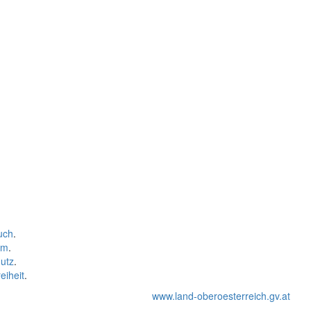
uch
.
um
.
utz
.
eiheit
.
www.land-oberoesterreich.gv.at