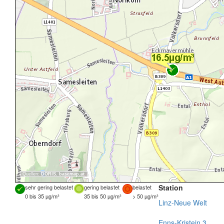
Quellen:
DORIS
,
basemap.at
Station
sehr gering belastet
gering belastet
belastet
0 bis 35 µg/m³
35 bis 50 µg/m³
> 50 µg/m³
Linz-Neue Welt
Enns-Kristein 3