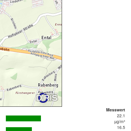
Messwert
22.1
µg/m³
16.5