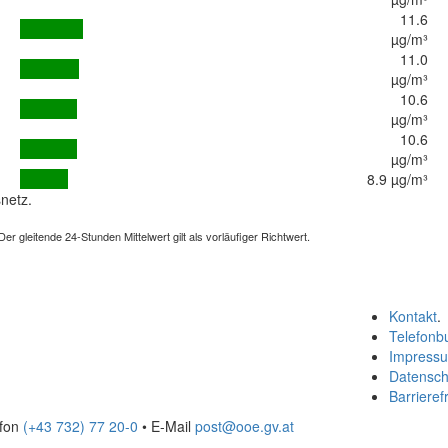
11.6
µg/m³
11.0
µg/m³
10.6
µg/m³
10.6
µg/m³
8.9 µg/m³
netz.
 gleitende 24-Stunden Mittelwert gilt als vorläufiger Richtwert.
Kontakt
.
Telefonb
Impress
Datensch
Barrierefr
efon
(+43 732) 77 20-0
• E-Mail
post@ooe.gv.at