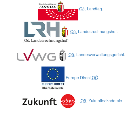
Oö.
Landtag
.
Oö.
Landesrechnungshof
.
Oö.
Landesverwaltungsgericht
.
Europe Direct
OÖ
.
Oö.
Zukunftsakademie
.