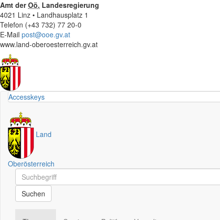
Amt der
Oö.
Landesregierung
4021 Linz • Landhausplatz 1
Telefon (+43 732) 77 20-0
E-Mail
post@ooe.gv.at
www.land-oberoesterreich.gv.at
Accesskeys
Land
Oberösterreich
Schnellsuche
Schnellsuche
Suchen