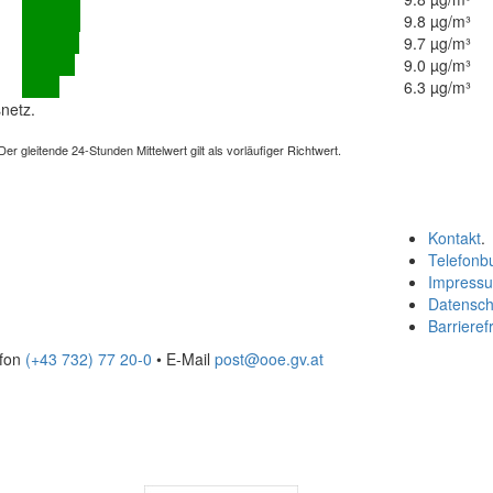
9.8 µg/m³
9.7 µg/m³
9.0 µg/m³
6.3 µg/m³
netz.
 gleitende 24-Stunden Mittelwert gilt als vorläufiger Richtwert.
Kontakt
.
Telefonb
Impress
Datensch
Barrierefr
efon
(+43 732) 77 20-0
• E-Mail
post@ooe.gv.at