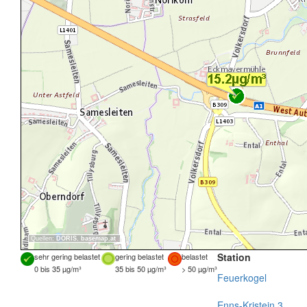
Quellen:
DORIS
,
basemap.at
Station
sehr gering belastet
gering belastet
belastet
0 bis 35 µg/m³
35 bis 50 µg/m³
> 50 µg/m³
Feuerkogel
Enns-Kristein 3