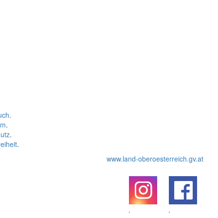
uch
.
um
.
utz
.
eiheit
.
www.land-oberoesterreich.gv.at
.
.