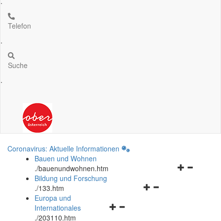
.
Telefon
.
Suche
.
Coronavirus: Aktuelle Informationen
Bauen und Wohnen
Navigationsm
.
/bauenundwohnen.htm
öffnen
Bildung und Forschung
Navigationsmenü
und
.
/133.htm
öffnen
schließen
Europa und
Navigationsmenü
und
Internationales
öffnen
schließen
.
/203110.htm