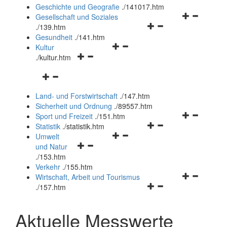
und
Geschichte und Geografie
.
/141017.htm
schließen
Navigationsm
Gesellschaft und Soziales
Navigationsmenü
öffnen
.
/139.htm
öffnen
und
Gesundheit
.
/141.htm
Navigationsmenü
und
schließen
Kultur
Navigationsmenü
öffnen
schließen
.
/kultur.htm
öffnen
und
Navigationsmenü
und
schließen
öffnen
schließen
Land- und Forstwirtschaft
.
/147.htm
und
Sicherheit und Ordnung
.
/89557.htm
schließen
Navigationsm
Sport und Freizeit
.
/151.htm
Navigationsmenü
öffnen
Statistik
.
/statistik.htm
Navigationsmenü
öffnen
und
Umwelt
Navigationsmenü
öffnen
und
schließen
und Natur
öffnen
und
schließen
.
/153.htm
und
schließen
Verkehr
.
/155.htm
schließen
Navigationsm
Wirtschaft, Arbeit und Tourismus
Navigationsmenü
öffnen
.
/157.htm
öffnen
und
und
schließen
Aktuelle Messwerte
schließen