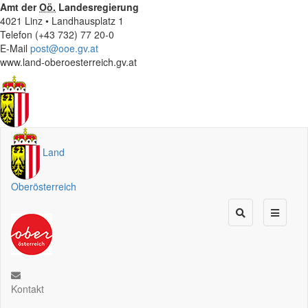
Amt der
Oö.
Landesregierung
4021 Linz • Landhausplatz 1
Telefon (+43 732) 77 20-0
E-Mail
post@ooe.gv.at
www.land-oberoesterreich.gv.at
Land
Oberösterreich
Kontakt