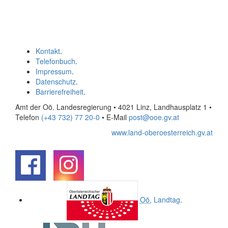
Kontakt
.
Telefonbuch
.
Impressum
.
Datenschutz
.
Barrierefreiheit
.
Amt der Oö. Landesregierung • 4021 Linz, Landhausplatz 1
•
Telefon
(+43 732) 77 20-0
• E-Mail
post@ooe.gv.at
www.land-oberoesterreich.gv.at
.
.
Oö.
Landtag
.