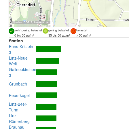
Quellen:
DORIS
,
basemap.at
sehr gering belastet
gering belastet
belastet
0 bis 35 µg/m³
35 bis 50 µg/m³
> 50 µg/m³
Station
Enns-Kristein
3
Linz-Neue
Welt
Gallneukirchen
3
Grünbach
Feuerkogel
Linz-24er-
Turm
Linz-
Römerberg
Braunau