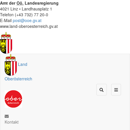
Amt der
Oö.
Landesregierung
4021 Linz • Landhausplatz 1
Telefon (+43 732) 77 20-0
E-Mail
post@ooe.gv.at
www.land-oberoesterreich.gv.at
Land
Oberösterreich
Kontakt