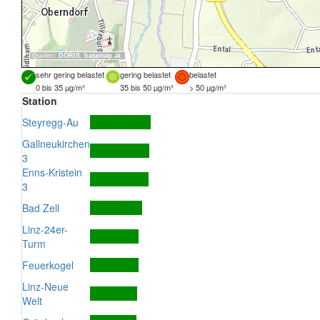
Quellen:
DORIS
,
basemap.at
sehr gering belastet
gering belastet
belastet
0 bis 35 µg/m³
35 bis 50 µg/m³
> 50 µg/m³
Station
Steyregg-Au
Gallneukirchen
3
Enns-Kristein
3
Bad Zell
Linz-24er-
Turm
Feuerkogel
Linz-Neue
Welt