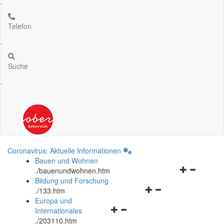
.
Telefon
.
Suche
.
Coronavirus: Aktuelle Informationen
Bauen und Wohnen
Navigationsm
.
/bauenundwohnen.htm
öffnen
Bildung und Forschung
Navigationsmenü
und
.
/133.htm
öffnen
schließen
Europa und
Navigationsmenü
und
Internationales
öffnen
schließen
.
/203110.htm