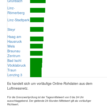
Grünbach
Linz-
Römerberg
Linz-Stadtpark
Steyr
Haag am
Hausruck
Wels
Braunau
Zentrum
Bad Ischl
Vöcklabruck
Traun
Lenzing 3
Es handelt sich um vorläufige Online-Rohdaten aus dem
Luftmessnetz.
Für die Grenzwertprüfung ist der Tagesmittelwert von 0 bis 24 Uhr
ausschlaggebend. Der gleitende 24-Stunden Mittelwert gilt als vorläufiger
Richtwert.