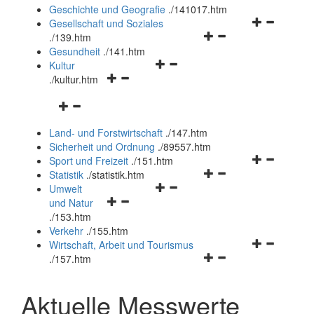
und
Geschichte und Geografie
.
/141017.htm
schließen
Navigationsm
Gesellschaft und Soziales
Navigationsmenü
öffnen
.
/139.htm
öffnen
und
Gesundheit
.
/141.htm
Navigationsmenü
und
schließen
Kultur
Navigationsmenü
öffnen
schließen
.
/kultur.htm
öffnen
und
Navigationsmenü
und
schließen
öffnen
schließen
Land- und Forstwirtschaft
.
/147.htm
und
Sicherheit und Ordnung
.
/89557.htm
schließen
Navigationsm
Sport und Freizeit
.
/151.htm
Navigationsmenü
öffnen
Statistik
.
/statistik.htm
Navigationsmenü
öffnen
und
Umwelt
Navigationsmenü
öffnen
und
schließen
und Natur
öffnen
und
schließen
.
/153.htm
und
schließen
Verkehr
.
/155.htm
schließen
Navigationsm
Wirtschaft, Arbeit und Tourismus
Navigationsmenü
öffnen
.
/157.htm
öffnen
und
und
schließen
Aktuelle Messwerte
schließen