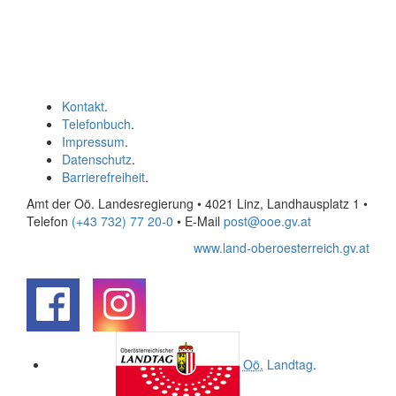
Kontakt
.
Telefonbuch
.
Impressum
.
Datenschutz
.
Barrierefreiheit
.
Amt der Oö. Landesregierung • 4021 Linz, Landhausplatz 1
•
Telefon
(+43 732) 77 20-0
• E-Mail
post@ooe.gv.at
www.land-oberoesterreich.gv.at
.
.
Oö.
Landtag
.