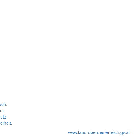
uch
.
um
.
utz
.
eiheit
.
www.land-oberoesterreich.gv.at