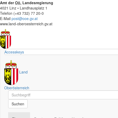
Amt der
Oö.
Landesregierung
4021 Linz • Landhausplatz 1
Telefon (+43 732) 77 20-0
E-Mail
post@ooe.gv.at
www.land-oberoesterreich.gv.at
Accesskeys
Land
Oberösterreich
Schnellsuche
Schnellsuche
Suchen