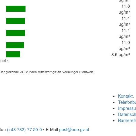
11.8
µg/m³
11.4
µg/m³
11.4
µg/m³
11.0
µg/m³
8.5 µg/m³
netz.
 gleitende 24-Stunden Mittelwert gilt als vorläufiger Richtwert.
Kontakt
.
Telefonb
Impress
Datensch
Barrierefr
efon
(+43 732) 77 20-0
• E-Mail
post@ooe.gv.at