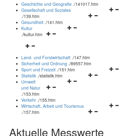
und
Geschichte und Geografie
.
/141017.htm
schließen
Navigationsm
Gesellschaft und Soziales
Navigationsmenü
öffnen
.
/139.htm
öffnen
und
Gesundheit
.
/141.htm
Navigationsmenü
und
schließen
Kultur
Navigationsmenü
öffnen
schließen
.
/kultur.htm
öffnen
und
Navigationsmenü
und
schließen
öffnen
schließen
Land- und Forstwirtschaft
.
/147.htm
und
Sicherheit und Ordnung
.
/89557.htm
schließen
Navigationsm
Sport und Freizeit
.
/151.htm
Navigationsmenü
öffnen
Statistik
.
/statistik.htm
Navigationsmenü
öffnen
und
Umwelt
Navigationsmenü
öffnen
und
schließen
und Natur
öffnen
und
schließen
.
/153.htm
und
schließen
Verkehr
.
/155.htm
schließen
Navigationsm
Wirtschaft, Arbeit und Tourismus
Navigationsmenü
öffnen
.
/157.htm
öffnen
und
und
schließen
Aktuelle Messwerte
schließen