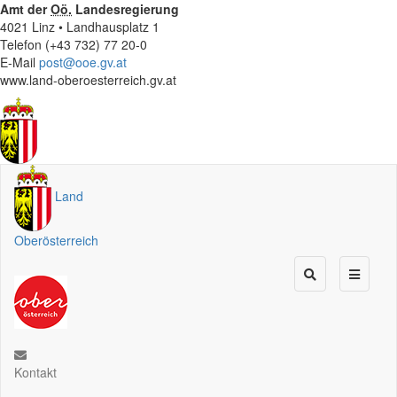
Amt der
Oö.
Landesregierung
4021 Linz • Landhausplatz 1
Telefon (+43 732) 77 20-0
E-Mail
post@ooe.gv.at
www.land-oberoesterreich.gv.at
Land
Oberösterreich
Kontakt