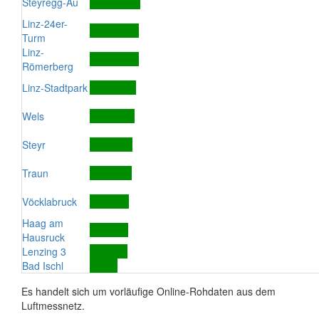
Steyregg-Au
Linz-24er-
Turm
Linz-
Römerberg
Linz-Stadtpark
Wels
Steyr
Traun
Vöcklabruck
Haag am
Hausruck
Lenzing 3
Bad Ischl
Es handelt sich um vorläufige Online-Rohdaten aus dem
Luftmessnetz.