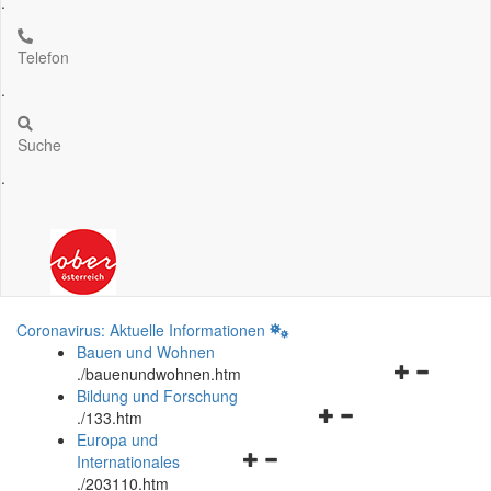
.
Telefon
.
Suche
.
Coronavirus: Aktuelle Informationen
Bauen und Wohnen
Navigationsm
.
/bauenundwohnen.htm
öffnen
Bildung und Forschung
Navigationsmenü
und
.
/133.htm
öffnen
schließen
Europa und
Navigationsmenü
und
Internationales
öffnen
schließen
.
/203110.htm