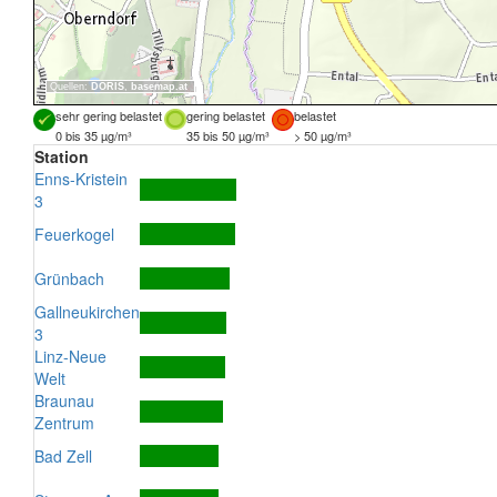
Quellen:
DORIS
,
basemap.at
sehr gering belastet
gering belastet
belastet
0 bis 35 µg/m³
35 bis 50 µg/m³
> 50 µg/m³
Station
Enns-Kristein
3
Feuerkogel
Grünbach
Gallneukirchen
3
Linz-Neue
Welt
Braunau
Zentrum
Bad Zell