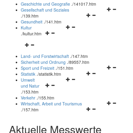
und
Geschichte und Geografie
.
/141017.htm
schließen
Navigationsm
Gesellschaft und Soziales
Navigationsmenü
öffnen
.
/139.htm
öffnen
und
Gesundheit
.
/141.htm
Navigationsmenü
und
schließen
Kultur
Navigationsmenü
öffnen
schließen
.
/kultur.htm
öffnen
und
Navigationsmenü
und
schließen
öffnen
schließen
Land- und Forstwirtschaft
.
/147.htm
und
Sicherheit und Ordnung
.
/89557.htm
schließen
Navigationsm
Sport und Freizeit
.
/151.htm
Navigationsmenü
öffnen
Statistik
.
/statistik.htm
Navigationsmenü
öffnen
und
Umwelt
Navigationsmenü
öffnen
und
schließen
und Natur
öffnen
und
schließen
.
/153.htm
und
schließen
Verkehr
.
/155.htm
schließen
Navigationsm
Wirtschaft, Arbeit und Tourismus
Navigationsmenü
öffnen
.
/157.htm
öffnen
und
und
schließen
Aktuelle Messwerte
schließen