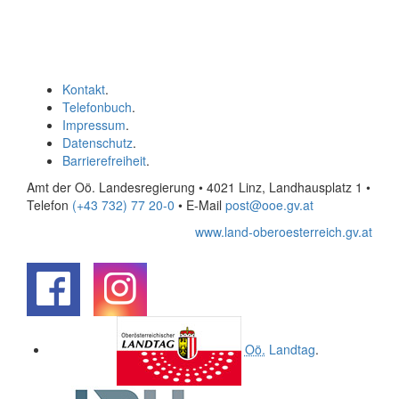
Kontakt
.
Telefonbuch
.
Impressum
.
Datenschutz
.
Barrierefreiheit
.
Amt der Oö. Landesregierung • 4021 Linz, Landhausplatz 1
•
Telefon
(+43 732) 77 20-0
• E-Mail
post@ooe.gv.at
www.land-oberoesterreich.gv.at
.
.
Oö.
Landtag
.