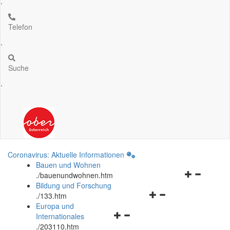
.
Telefon
.
Suche
.
Coronavirus: Aktuelle Informationen
Bauen und Wohnen
Navigationsm
.
/bauenundwohnen.htm
öffnen
Bildung und Forschung
Navigationsmenü
und
.
/133.htm
öffnen
schließen
Europa und
Navigationsmenü
und
Internationales
öffnen
schließen
.
/203110.htm