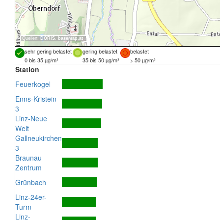
Quellen:
DORIS
,
basemap.at
sehr gering belastet
gering belastet
belastet
0 bis 35 µg/m³
35 bis 50 µg/m³
> 50 µg/m³
Station
Feuerkogel
Enns-Kristein
3
Linz-Neue
Welt
Gallneukirchen
3
Braunau
Zentrum
Grünbach
Linz-24er-
Turm
Linz-