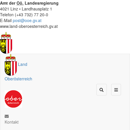
Amt der
Oö.
Landesregierung
4021 Linz • Landhausplatz 1
Telefon (+43 732) 77 20-0
E-Mail
post@ooe.gv.at
www.land-oberoesterreich.gv.at
Land
Oberösterreich
Kontakt