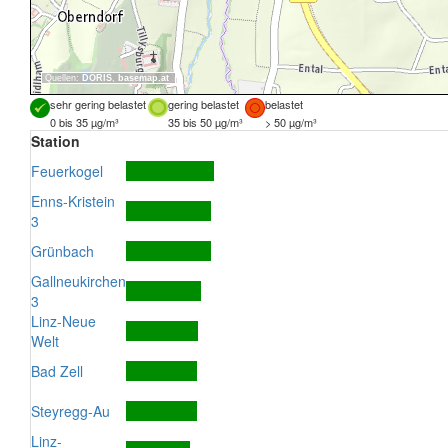
Quellen:
DORIS
,
basemap.at
sehr gering belastet
gering belastet
belastet
0 bis 35 µg/m³
35 bis 50 µg/m³
> 50 µg/m³
Station
Feuerkogel
Enns-Kristein
3
Grünbach
Gallneukirchen
3
Linz-Neue
Welt
Bad Zell
Steyregg-Au
Linz-