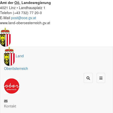
Amt der
Oö.
Landesregierung
4021 Linz • Landhausplatz 1
Telefon (+43 732) 77 20-0
E-Mail
post@ooe.gv.at
www.land-oberoesterreich.gv.at
Land
Oberösterreich
Kontakt