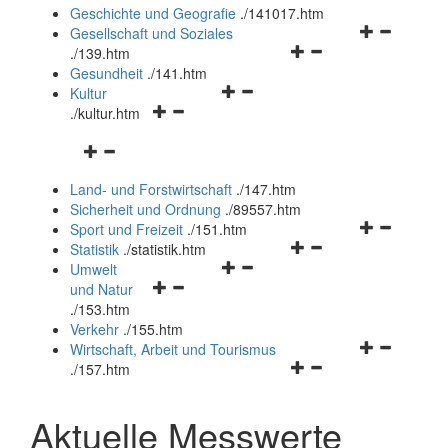
und
Geschichte und Geografie
.
/141017.htm
schließen
Navigationsm
Gesellschaft und Soziales
Navigationsmenü
öffnen
.
/139.htm
öffnen
und
Gesundheit
.
/141.htm
Navigationsmenü
und
schließen
Kultur
Navigationsmenü
öffnen
schließen
.
/kultur.htm
öffnen
und
Navigationsmenü
und
schließen
öffnen
schließen
Land- und Forstwirtschaft
.
/147.htm
und
Sicherheit und Ordnung
.
/89557.htm
schließen
Navigationsm
Sport und Freizeit
.
/151.htm
Navigationsmenü
öffnen
Statistik
.
/statistik.htm
Navigationsmenü
öffnen
und
Umwelt
Navigationsmenü
öffnen
und
schließen
und Natur
öffnen
und
schließen
.
/153.htm
und
schließen
Verkehr
.
/155.htm
schließen
Navigationsm
Wirtschaft, Arbeit und Tourismus
Navigationsmenü
öffnen
.
/157.htm
öffnen
und
und
schließen
Aktuelle Messwerte
schließen