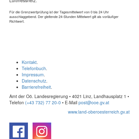
Luftmessnetz.
Für die Grenzwertprüfung ist der Tagesmittelwert von 0 bis 24 Uhr
ausschlaggebend. Der gleitende 24-Stunden Mittelwert gilt als vorläufiger
Richtwert.
Kontakt
.
Telefonbuch
.
Impressum
.
Datenschutz
.
Barrierefreiheit
.
Amt der Oö. Landesregierung • 4021 Linz, Landhausplatz 1
•
Telefon
(+43 732) 77 20-0
• E-Mail
post@ooe.gv.at
www.land-oberoesterreich.gv.at