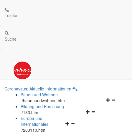
.
Telefon
.
Suche
.
Coronavirus: Aktuelle Informationen
Bauen und Wohnen
Navigationsm
.
/bauenundwohnen.htm
öffnen
Bildung und Forschung
Navigationsmenü
und
.
/133.htm
öffnen
schließen
Europa und
Navigationsmenü
und
Internationales
öffnen
schließen
.
/203110.htm