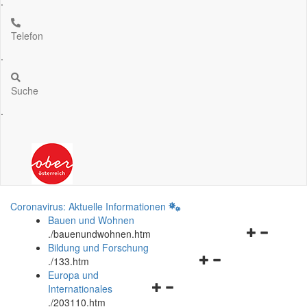
.
Telefon
.
Suche
.
Coronavirus: Aktuelle Informationen
Bauen und Wohnen
Navigationsm
.
/bauenundwohnen.htm
öffnen
Bildung und Forschung
Navigationsmenü
und
.
/133.htm
öffnen
schließen
Europa und
Navigationsmenü
und
Internationales
öffnen
schließen
.
/203110.htm