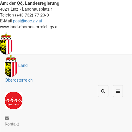
Amt der
Oö.
Landesregierung
4021 Linz • Landhausplatz 1
Telefon (+43 732) 77 20-0
E-Mail
post@ooe.gv.at
www.land-oberoesterreich.gv.at
Land
Oberösterreich
Kontakt