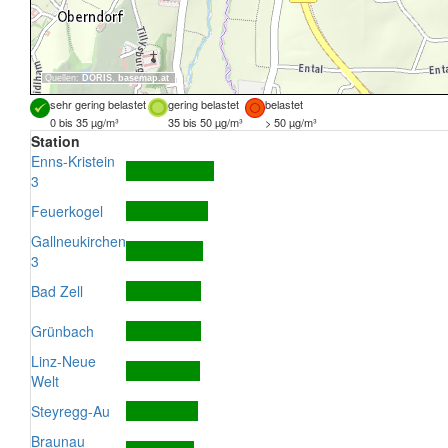
Quellen:
DORIS
,
basemap.at
sehr gering belastet
gering belastet
belastet
0 bis 35 µg/m³
35 bis 50 µg/m³
> 50 µg/m³
Station
Enns-Kristein
3
Feuerkogel
Gallneukirchen
3
Bad Zell
Grünbach
Linz-Neue
Welt
Steyregg-Au
Braunau