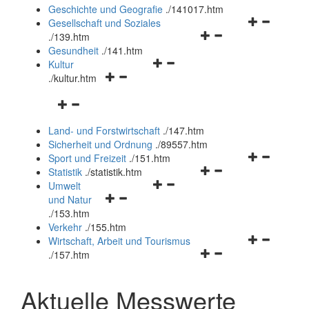
und
Geschichte und Geografie
.
/141017.htm
schließen
Navigationsm
Gesellschaft und Soziales
Navigationsmenü
öffnen
.
/139.htm
öffnen
und
Gesundheit
.
/141.htm
Navigationsmenü
und
schließen
Kultur
Navigationsmenü
öffnen
schließen
.
/kultur.htm
öffnen
und
Navigationsmenü
und
schließen
öffnen
schließen
Land- und Forstwirtschaft
.
/147.htm
und
Sicherheit und Ordnung
.
/89557.htm
schließen
Navigationsm
Sport und Freizeit
.
/151.htm
Navigationsmenü
öffnen
Statistik
.
/statistik.htm
Navigationsmenü
öffnen
und
Umwelt
Navigationsmenü
öffnen
und
schließen
und Natur
öffnen
und
schließen
.
/153.htm
und
schließen
Verkehr
.
/155.htm
schließen
Navigationsm
Wirtschaft, Arbeit und Tourismus
Navigationsmenü
öffnen
.
/157.htm
öffnen
und
und
schließen
Aktuelle Messwerte
schließen