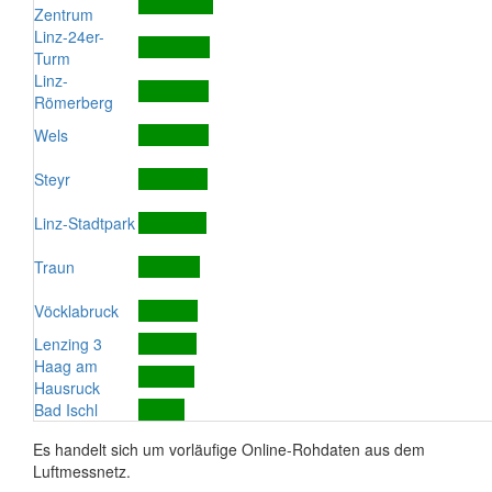
Zentrum
Linz-24er-
Turm
Linz-
Römerberg
Wels
Steyr
Linz-Stadtpark
Traun
Vöcklabruck
Lenzing 3
Haag am
Hausruck
Bad Ischl
Es handelt sich um vorläufige Online-Rohdaten aus dem
Luftmessnetz.