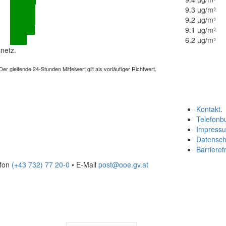
9.3 µg/m³
9.2 µg/m³
9.1 µg/m³
6.2 µg/m³
netz.
 gleitende 24-Stunden Mittelwert gilt als vorläufiger Richtwert.
Kontakt
.
Telefonb
Impress
Datensch
Barrierefr
efon
(+43 732) 77 20-0
• E-Mail
post@ooe.gv.at