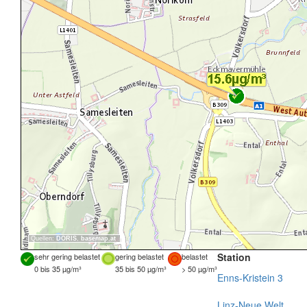
Quellen:
DORIS
,
basemap.at
Station
sehr gering belastet
gering belastet
belastet
0 bis 35 µg/m³
35 bis 50 µg/m³
> 50 µg/m³
Enns-Kristein 3
Linz-Neue Welt