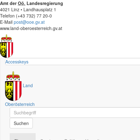
Amt der
Oö.
Landesregierung
4021 Linz • Landhausplatz 1
Telefon (+43 732) 77 20-0
E-Mail
post@ooe.gv.at
www.land-oberoesterreich.gv.at
Accesskeys
Land
Oberösterreich
Schnellsuche
Schnellsuche
Suchen