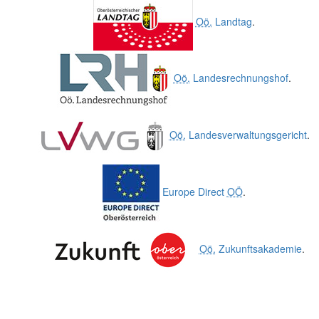
Oö.
Landtag
.
Oö.
Landesrechnungshof
.
Oö.
Landesverwaltungsgericht
.
Europe Direct
OÖ
.
Oö.
Zukunftsakademie
.