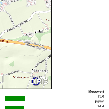
Messwert
15.6
µg/m³
14.4