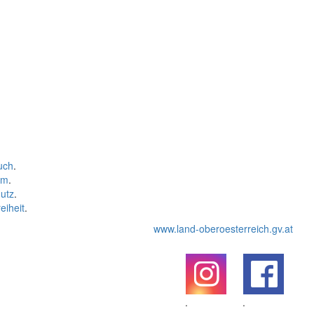
uch
.
um
.
utz
.
eiheit
.
www.land-oberoesterreich.gv.at
.
.