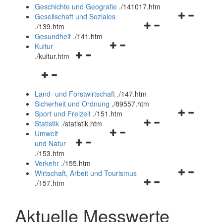
und
Geschichte und Geografie
.
/141017.htm
schließen
Navigationsm
Gesellschaft und Soziales
Navigationsmenü
öffnen
.
/139.htm
öffnen
und
Gesundheit
.
/141.htm
Navigationsmenü
und
schließen
Kultur
Navigationsmenü
öffnen
schließen
.
/kultur.htm
öffnen
und
Navigationsmenü
und
schließen
öffnen
schließen
Land- und Forstwirtschaft
.
/147.htm
und
Sicherheit und Ordnung
.
/89557.htm
schließen
Navigationsm
Sport und Freizeit
.
/151.htm
Navigationsmenü
öffnen
Statistik
.
/statistik.htm
Navigationsmenü
öffnen
und
Umwelt
Navigationsmenü
öffnen
und
schließen
und Natur
öffnen
und
schließen
.
/153.htm
und
schließen
Verkehr
.
/155.htm
schließen
Navigationsm
Wirtschaft, Arbeit und Tourismus
Navigationsmenü
öffnen
.
/157.htm
öffnen
und
und
schließen
Aktuelle Messwerte
schließen