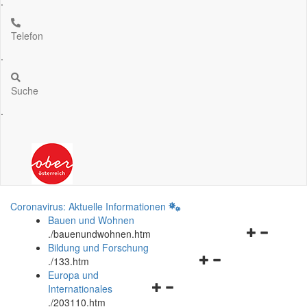
.
Telefon
.
Suche
.
Coronavirus: Aktuelle Informationen
Bauen und Wohnen
Navigationsm
.
/bauenundwohnen.htm
öffnen
Bildung und Forschung
Navigationsmenü
und
.
/133.htm
öffnen
schließen
Europa und
Navigationsmenü
und
Internationales
öffnen
schließen
.
/203110.htm