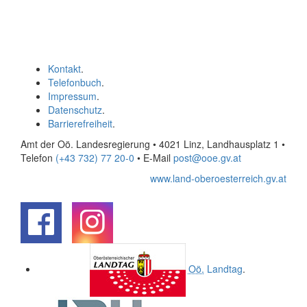
Kontakt
.
Telefonbuch
.
Impressum
.
Datenschutz
.
Barrierefreiheit
.
Amt der Oö. Landesregierung • 4021 Linz, Landhausplatz 1
•
Telefon
(+43 732) 77 20-0
• E-Mail
post@ooe.gv.at
www.land-oberoesterreich.gv.at
.
.
Oö.
Landtag
.