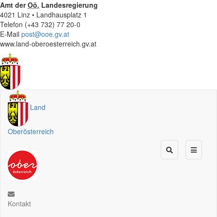
Amt der
Oö.
Landesregierung
4021 Linz • Landhausplatz 1
Telefon (+43 732) 77 20-0
E-Mail
post@ooe.gv.at
www.land-oberoesterreich.gv.at
Land
Oberösterreich
Kontakt