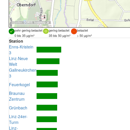
Quellen:
DORIS
,
basemap.at
sehr gering belastet
gering belastet
belastet
0 bis 35 µg/m³
35 bis 50 µg/m³
> 50 µg/m³
Station
Enns-Kristein
3
Linz-Neue
Welt
Gallneukirchen
3
Feuerkogel
Braunau
Zentrum
Grünbach
Linz-24er-
Turm
Linz-