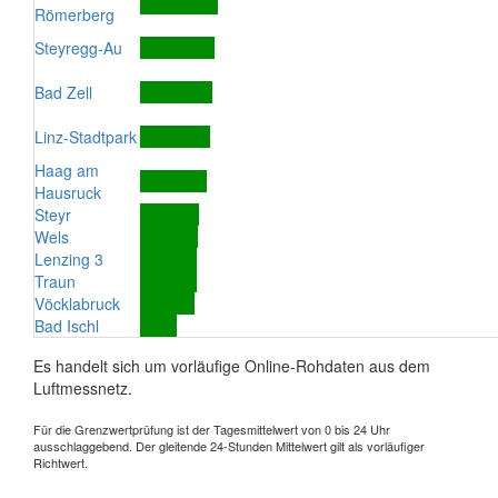
Römerberg
Steyregg-Au
Bad Zell
Linz-Stadtpark
Haag am
Hausruck
Steyr
Wels
Lenzing 3
Traun
Vöcklabruck
Bad Ischl
Es handelt sich um vorläufige Online-Rohdaten aus dem
Luftmessnetz.
Für die Grenzwertprüfung ist der Tagesmittelwert von 0 bis 24 Uhr
ausschlaggebend. Der gleitende 24-Stunden Mittelwert gilt als vorläufiger
Richtwert.