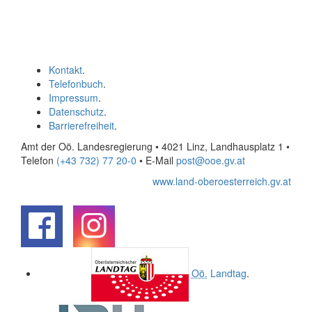
Kontakt
.
Telefonbuch
.
Impressum
.
Datenschutz
.
Barrierefreiheit
.
Amt der Oö. Landesregierung • 4021 Linz, Landhausplatz 1
•
Telefon
(+43 732) 77 20-0
• E-Mail
post@ooe.gv.at
www.land-oberoesterreich.gv.at
.
.
Oö.
Landtag
.