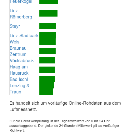
Feuerkogel
Linz-
Römerberg
Steyr
Linz-Stadtpark
Wels
Braunau
Zentrum
Vöcklabruck
Haag am
Hausruck
Bad Ischl
Lenzing 3
Traun
Es handelt sich um vorläufige Online-Rohdaten aus dem
Luftmessnetz.
Für die Grenzwertprüfung ist der Tagesmittelwert von 0 bis 24 Uhr
ausschlaggebend. Der gleitende 24-Stunden Mittelwert gilt als vorläufiger
Richtwert.