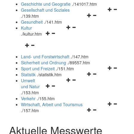
und
Geschichte und Geografie
.
/141017.htm
schließen
Navigationsm
Gesellschaft und Soziales
Navigationsmenü
öffnen
.
/139.htm
öffnen
und
Gesundheit
.
/141.htm
Navigationsmenü
und
schließen
Kultur
Navigationsmenü
öffnen
schließen
.
/kultur.htm
öffnen
und
Navigationsmenü
und
schließen
öffnen
schließen
Land- und Forstwirtschaft
.
/147.htm
und
Sicherheit und Ordnung
.
/89557.htm
schließen
Navigationsm
Sport und Freizeit
.
/151.htm
Navigationsmenü
öffnen
Statistik
.
/statistik.htm
Navigationsmenü
öffnen
und
Umwelt
Navigationsmenü
öffnen
und
schließen
und Natur
öffnen
und
schließen
.
/153.htm
und
schließen
Verkehr
.
/155.htm
schließen
Navigationsm
Wirtschaft, Arbeit und Tourismus
Navigationsmenü
öffnen
.
/157.htm
öffnen
und
und
schließen
Aktuelle Messwerte
schließen