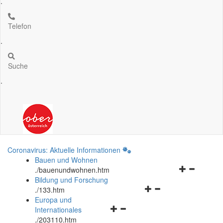
.
Telefon
.
Suche
.
Coronavirus: Aktuelle Informationen
Bauen und Wohnen
Navigationsm
.
/bauenundwohnen.htm
öffnen
Bildung und Forschung
Navigationsmenü
und
.
/133.htm
öffnen
schließen
Europa und
Navigationsmenü
und
Internationales
öffnen
schließen
.
/203110.htm