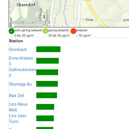
Quellen:
DORIS
,
basemap.at
sehr gering belastet
gering belastet
belastet
0 bis 35 µg/m³
35 bis 50 µg/m³
> 50 µg/m³
Station
Grünbach
Enns-Kristein
3
Gallneukirchen
3
Steyregg-Au
Bad Zell
Linz-Neue
Welt
Linz-24er-
Turm