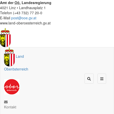
Amt der
Oö.
Landesregierung
4021 Linz • Landhausplatz 1
Telefon (+43 732) 77 20-0
E-Mail
post@ooe.gv.at
www.land-oberoesterreich.gv.at
Land
Oberösterreich
Kontakt