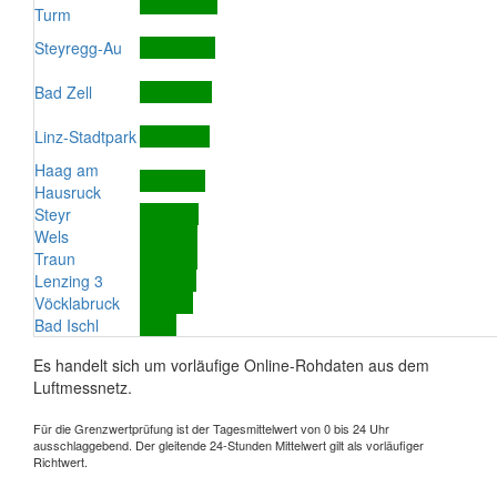
Turm
Steyregg-Au
Bad Zell
Linz-Stadtpark
Haag am
Hausruck
Steyr
Wels
Traun
Lenzing 3
Vöcklabruck
Bad Ischl
Es handelt sich um vorläufige Online-Rohdaten aus dem
Luftmessnetz.
Für die Grenzwertprüfung ist der Tagesmittelwert von 0 bis 24 Uhr
ausschlaggebend. Der gleitende 24-Stunden Mittelwert gilt als vorläufiger
Richtwert.