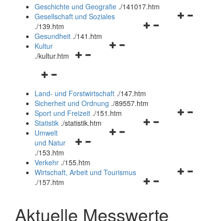
und
Geschichte und Geografie
.
/141017.htm
schließen
Navigationsm
Gesellschaft und Soziales
Navigationsmenü
öffnen
.
/139.htm
öffnen
und
Gesundheit
.
/141.htm
Navigationsmenü
und
schließen
Kultur
Navigationsmenü
öffnen
schließen
.
/kultur.htm
öffnen
und
Navigationsmenü
und
schließen
öffnen
schließen
Land- und Forstwirtschaft
.
/147.htm
und
Sicherheit und Ordnung
.
/89557.htm
schließen
Navigationsm
Sport und Freizeit
.
/151.htm
Navigationsmenü
öffnen
Statistik
.
/statistik.htm
Navigationsmenü
öffnen
und
Umwelt
Navigationsmenü
öffnen
und
schließen
und Natur
öffnen
und
schließen
.
/153.htm
und
schließen
Verkehr
.
/155.htm
schließen
Navigationsm
Wirtschaft, Arbeit und Tourismus
Navigationsmenü
öffnen
.
/157.htm
öffnen
und
und
schließen
Aktuelle Messwerte
schließen