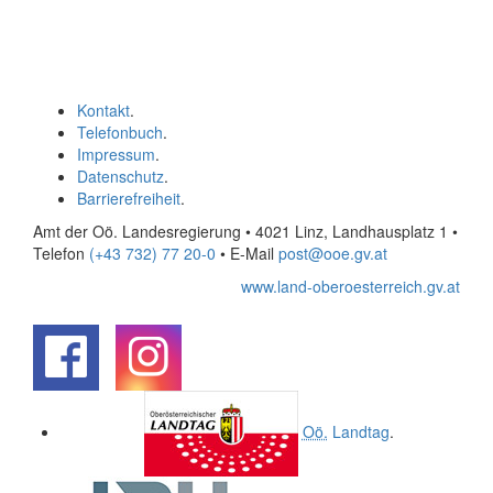
Kontakt
.
Telefonbuch
.
Impressum
.
Datenschutz
.
Barrierefreiheit
.
Amt der Oö. Landesregierung • 4021 Linz, Landhausplatz 1
•
Telefon
(+43 732) 77 20-0
• E-Mail
post@ooe.gv.at
www.land-oberoesterreich.gv.at
.
.
Oö.
Landtag
.