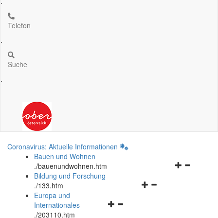
.
Telefon
.
Suche
.
Coronavirus: Aktuelle Informationen
Bauen und Wohnen
Navigationsm
.
/bauenundwohnen.htm
öffnen
Bildung und Forschung
Navigationsmenü
und
.
/133.htm
öffnen
schließen
Europa und
Navigationsmenü
und
Internationales
öffnen
schließen
.
/203110.htm