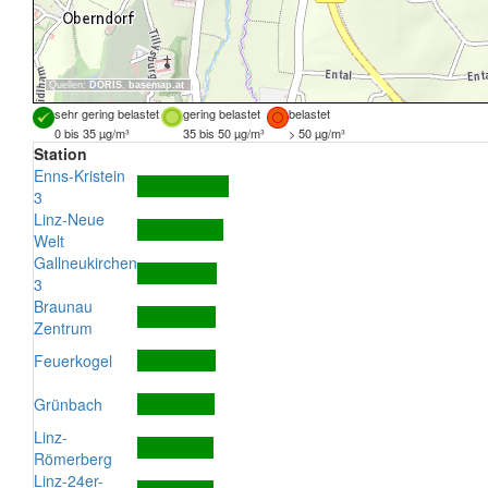
Quellen:
DORIS
,
basemap.at
sehr gering belastet
gering belastet
belastet
0 bis 35 µg/m³
35 bis 50 µg/m³
> 50 µg/m³
Station
Enns-Kristein
3
Linz-Neue
Welt
Gallneukirchen
3
Braunau
Zentrum
Feuerkogel
Grünbach
Linz-
Römerberg
Linz-24er-