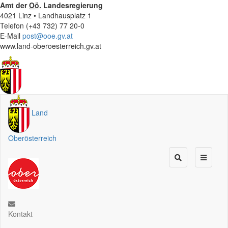
Amt der
Oö.
Landesregierung
4021 Linz • Landhausplatz 1
Telefon (+43 732) 77 20-0
E-Mail
post@ooe.gv.at
www.land-oberoesterreich.gv.at
Land
Oberösterreich
Kontakt