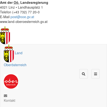
Amt der
Oö.
Landesregierung
4021 Linz • Landhausplatz 1
Telefon (+43 732) 77 20-0
E-Mail
post@ooe.gv.at
www.land-oberoesterreich.gv.at
Land
Oberösterreich
Kontakt