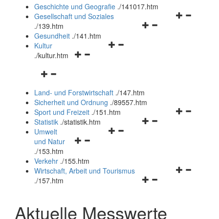
und
Geschichte und Geografie
.
/141017.htm
schließen
Navigationsm
Gesellschaft und Soziales
Navigationsmenü
öffnen
.
/139.htm
öffnen
und
Gesundheit
.
/141.htm
Navigationsmenü
und
schließen
Kultur
Navigationsmenü
öffnen
schließen
.
/kultur.htm
öffnen
und
Navigationsmenü
und
schließen
öffnen
schließen
Land- und Forstwirtschaft
.
/147.htm
und
Sicherheit und Ordnung
.
/89557.htm
schließen
Navigationsm
Sport und Freizeit
.
/151.htm
Navigationsmenü
öffnen
Statistik
.
/statistik.htm
Navigationsmenü
öffnen
und
Umwelt
Navigationsmenü
öffnen
und
schließen
und Natur
öffnen
und
schließen
.
/153.htm
und
schließen
Verkehr
.
/155.htm
schließen
Navigationsm
Wirtschaft, Arbeit und Tourismus
Navigationsmenü
öffnen
.
/157.htm
öffnen
und
und
schließen
Aktuelle Messwerte
schließen