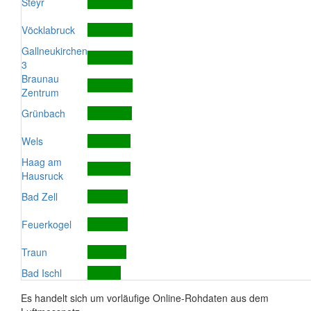
Steyr
Vöcklabruck
Gallneukirchen
3
Braunau
Zentrum
Grünbach
Wels
Haag am
Hausruck
Bad Zell
Feuerkogel
Traun
Bad Ischl
Es handelt sich um vorläufige Online-Rohdaten aus dem