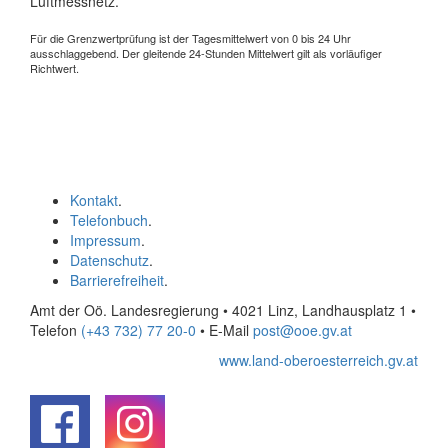
Luftmessnetz.
Für die Grenzwertprüfung ist der Tagesmittelwert von 0 bis 24 Uhr
ausschlaggebend. Der gleitende 24-Stunden Mittelwert gilt als vorläufiger
Richtwert.
Kontakt
.
Telefonbuch
.
Impressum
.
Datenschutz
.
Barrierefreiheit
.
Amt der Oö. Landesregierung • 4021 Linz, Landhausplatz 1
•
Telefon
(+43 732) 77 20-0
• E-Mail
post@ooe.gv.at
www.land-oberoesterreich.gv.at