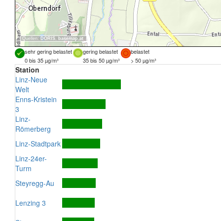
Quellen:
DORIS
,
basemap.at
sehr gering belastet
gering belastet
belastet
0 bis 35 µg/m³
35 bis 50 µg/m³
> 50 µg/m³
Station
Linz-Neue
Welt
Enns-Kristein
3
Linz-
Römerberg
Linz-Stadtpark
Linz-24er-
Turm
Steyregg-Au
Lenzing 3