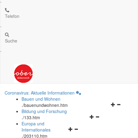
.
Telefon
.
Suche
.
Coronavirus: Aktuelle Informationen
Bauen und Wohnen
Navigationsm
.
/bauenundwohnen.htm
öffnen
Bildung und Forschung
Navigationsmenü
und
.
/133.htm
öffnen
schließen
Europa und
Navigationsmenü
und
Internationales
öffnen
schließen
.
/203110.htm