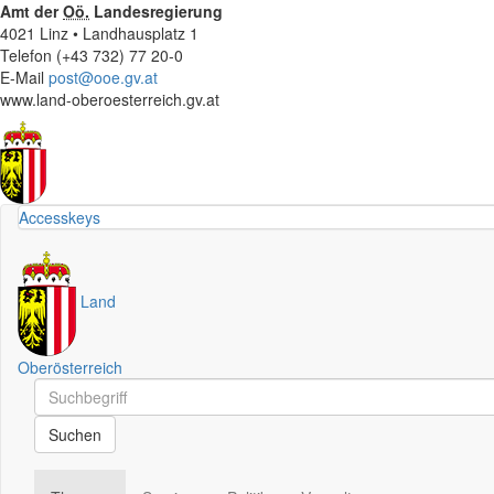
Amt der
Oö.
Landesregierung
4021 Linz • Landhausplatz 1
Telefon (+43 732) 77 20-0
E-Mail
post@ooe.gv.at
www.land-oberoesterreich.gv.at
Accesskeys
Land
Oberösterreich
Schnellsuche
Schnellsuche
Suchen