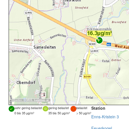
Quellen:
DORIS
,
basemap.at
Station
sehr gering belastet
gering belastet
belastet
0 bis 35 µg/m³
35 bis 50 µg/m³
> 50 µg/m³
Enns-Kristein 3
Feuerkogel