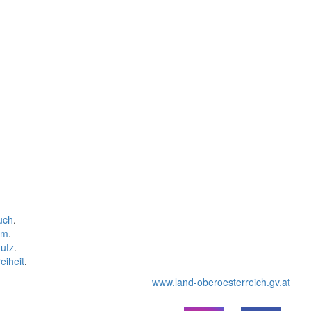
uch
.
um
.
utz
.
eiheit
.
www.land-oberoesterreich.gv.at