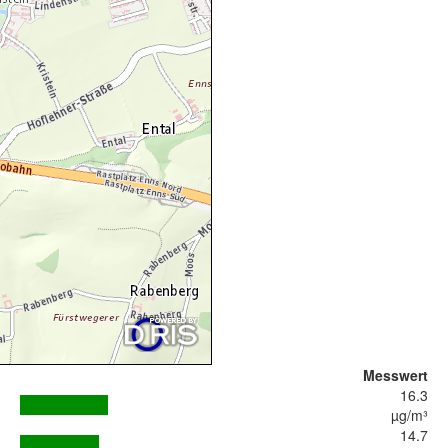
Messwert
16.3
µg/m³
14.7