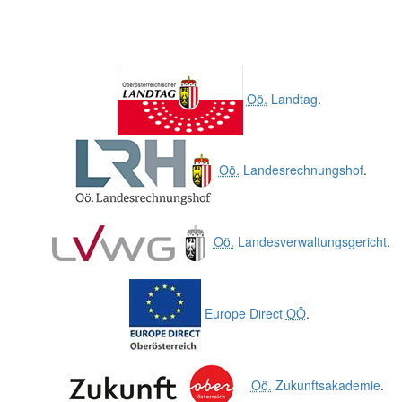
Oö.
Landtag
.
Oö.
Landesrechnungshof
.
Oö.
Landesverwaltungsgericht
.
Europe Direct
OÖ
.
Oö.
Zukunftsakademie
.