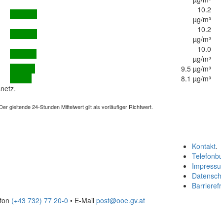
10.2
µg/m³
10.2
µg/m³
10.0
µg/m³
9.5 µg/m³
8.1 µg/m³
netz.
 gleitende 24-Stunden Mittelwert gilt als vorläufiger Richtwert.
Kontakt
.
Telefonb
Impress
Datensch
Barrierefr
efon
(+43 732) 77 20-0
• E-Mail
post@ooe.gv.at