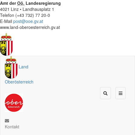
Amt der
Oö.
Landesregierung
4021 Linz • Landhausplatz 1
Telefon (+43 732) 77 20-0
E-Mail
post@ooe.gv.at
www.land-oberoesterreich.gv.at
Land
Oberösterreich
Kontakt