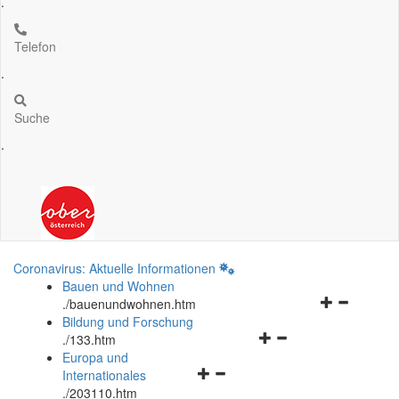
.
Telefon
.
Suche
.
Coronavirus: Aktuelle Informationen
Bauen und Wohnen
Navigationsm
.
/bauenundwohnen.htm
öffnen
Bildung und Forschung
Navigationsmenü
und
.
/133.htm
öffnen
schließen
Europa und
Navigationsmenü
und
Internationales
öffnen
schließen
.
/203110.htm