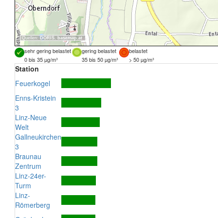
Quellen:
DORIS
,
basemap.at
sehr gering belastet
gering belastet
belastet
0 bis 35 µg/m³
35 bis 50 µg/m³
> 50 µg/m³
Station
Feuerkogel
Enns-Kristein
3
Linz-Neue
Welt
Gallneukirchen
3
Braunau
Zentrum
Linz-24er-
Turm
Linz-
Römerberg