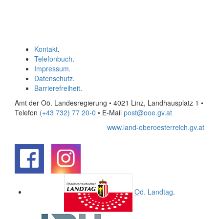
Kontakt
.
Telefonbuch
.
Impressum
.
Datenschutz
.
Barrierefreiheit
.
Amt der Oö. Landesregierung • 4021 Linz, Landhausplatz 1
•
Telefon
(+43 732) 77 20-0
• E-Mail
post@ooe.gv.at
www.land-oberoesterreich.gv.at
.
.
Oö.
Landtag
.