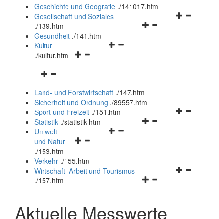
und
Geschichte und Geografie
.
/141017.htm
schließen
Navigationsm
Gesellschaft und Soziales
Navigationsmenü
öffnen
.
/139.htm
öffnen
und
Gesundheit
.
/141.htm
Navigationsmenü
und
schließen
Kultur
Navigationsmenü
öffnen
schließen
.
/kultur.htm
öffnen
und
Navigationsmenü
und
schließen
öffnen
schließen
Land- und Forstwirtschaft
.
/147.htm
und
Sicherheit und Ordnung
.
/89557.htm
schließen
Navigationsm
Sport und Freizeit
.
/151.htm
Navigationsmenü
öffnen
Statistik
.
/statistik.htm
Navigationsmenü
öffnen
und
Umwelt
Navigationsmenü
öffnen
und
schließen
und Natur
öffnen
und
schließen
.
/153.htm
und
schließen
Verkehr
.
/155.htm
schließen
Navigationsm
Wirtschaft, Arbeit und Tourismus
Navigationsmenü
öffnen
.
/157.htm
öffnen
und
und
schließen
Aktuelle Messwerte
schließen