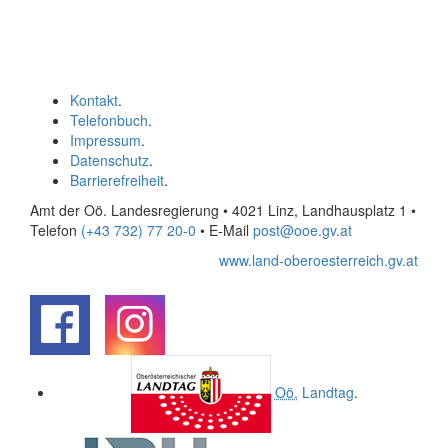
Kontakt
.
Telefonbuch
.
Impressum
.
Datenschutz
.
Barrierefreiheit
.
Amt der Oö. Landesregierung • 4021 Linz, Landhausplatz 1
•
Telefon
(+43 732) 77 20-0
• E-Mail
post@ooe.gv.at
www.land-oberoesterreich.gv.at
.
.
Oö.
Landtag
.