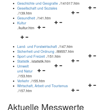
und
Geschichte und Geografie
.
/141017.htm
schließen
Navigationsm
Gesellschaft und Soziales
Navigationsmenü
öffnen
.
/139.htm
öffnen
und
Gesundheit
.
/141.htm
Navigationsmenü
und
schließen
Kultur
Navigationsmenü
öffnen
schließen
.
/kultur.htm
öffnen
und
Navigationsmenü
und
schließen
öffnen
schließen
Land- und Forstwirtschaft
.
/147.htm
und
Sicherheit und Ordnung
.
/89557.htm
schließen
Navigationsm
Sport und Freizeit
.
/151.htm
Navigationsmenü
öffnen
Statistik
.
/statistik.htm
Navigationsmenü
öffnen
und
Umwelt
Navigationsmenü
öffnen
und
schließen
und Natur
öffnen
und
schließen
.
/153.htm
und
schließen
Verkehr
.
/155.htm
schließen
Navigationsm
Wirtschaft, Arbeit und Tourismus
Navigationsmenü
öffnen
.
/157.htm
öffnen
und
und
schließen
Aktuelle Messwerte
schließen