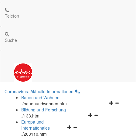
.
Telefon
.
Suche
.
Coronavirus: Aktuelle Informationen
Bauen und Wohnen
Navigationsm
.
/bauenundwohnen.htm
öffnen
Bildung und Forschung
Navigationsmenü
und
.
/133.htm
öffnen
schließen
Europa und
Navigationsmenü
und
Internationales
öffnen
schließen
.
/203110.htm