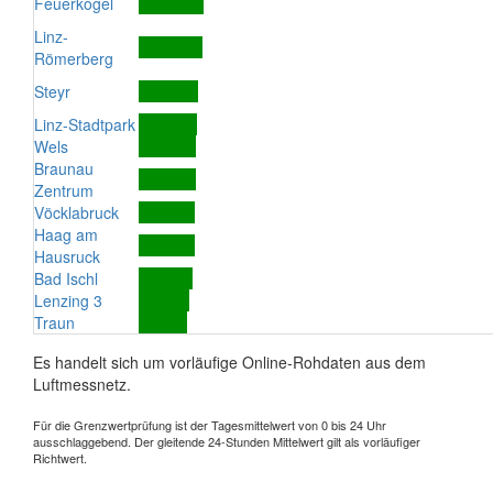
Feuerkogel
Linz-
Römerberg
Steyr
Linz-Stadtpark
Wels
Braunau
Zentrum
Vöcklabruck
Haag am
Hausruck
Bad Ischl
Lenzing 3
Traun
Es handelt sich um vorläufige Online-Rohdaten aus dem
Luftmessnetz.
Für die Grenzwertprüfung ist der Tagesmittelwert von 0 bis 24 Uhr
ausschlaggebend. Der gleitende 24-Stunden Mittelwert gilt als vorläufiger
Richtwert.