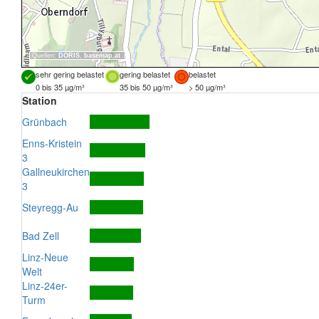
Quellen:
DORIS
,
basemap.at
sehr gering belastet
gering belastet
belastet
0 bis 35 µg/m³
35 bis 50 µg/m³
> 50 µg/m³
Station
Grünbach
Enns-Kristein
3
Gallneukirchen
3
Steyregg-Au
Bad Zell
Linz-Neue
Welt
Linz-24er-
Turm