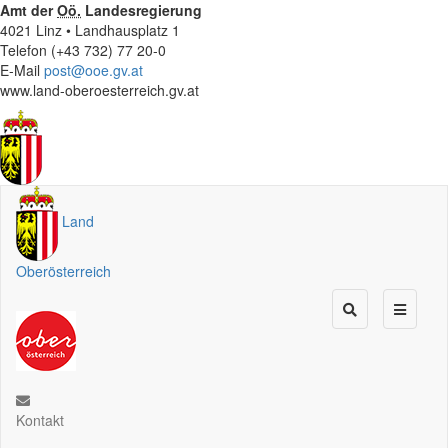
Amt der
Oö.
Landesregierung
4021 Linz • Landhausplatz 1
Telefon (+43 732) 77 20-0
E-Mail
post@ooe.gv.at
www.land-oberoesterreich.gv.at
Land
Oberösterreich
Kontakt