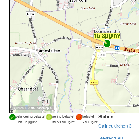
Quellen:
DORIS
,
basemap.at
Station
sehr gering belastet
gering belastet
belastet
0 bis 35 µg/m³
35 bis 50 µg/m³
> 50 µg/m³
Gallneukirchen 3
Steyregg-Au