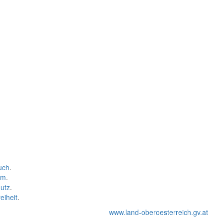
uch
.
um
.
utz
.
eiheit
.
www.land-oberoesterreich.gv.at