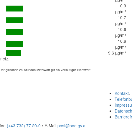
10.9
µg/m³
10.7
µg/m³
10.6
µg/m³
10.6
µg/m³
9.6 µg/m³
netz.
 gleitende 24-Stunden Mittelwert gilt als vorläufiger Richtwert.
Kontakt
.
Telefonb
Impress
Datensch
Barrierefr
efon
(+43 732) 77 20-0
• E-Mail
post@ooe.gv.at