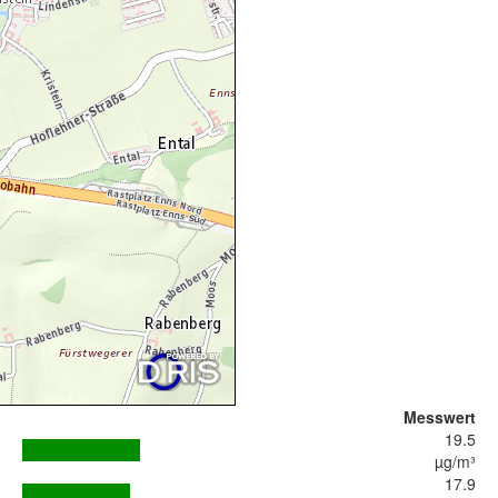
Messwert
19.5
µg/m³
17.9