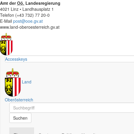
Amt der
Oö.
Landesregierung
4021 Linz • Landhausplatz 1
Telefon (+43 732) 77 20-0
E-Mail
post@ooe.gv.at
www.land-oberoesterreich.gv.at
Accesskeys
Land
Oberösterreich
Schnellsuche
Schnellsuche
Suchen