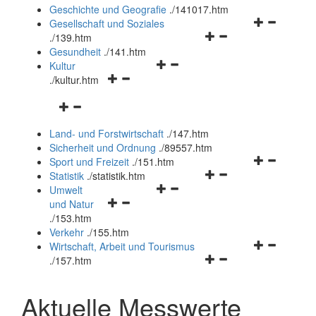
und
Geschichte und Geografie
.
/141017.htm
schließen
Navigationsm
Gesellschaft und Soziales
Navigationsmenü
öffnen
.
/139.htm
öffnen
und
Gesundheit
.
/141.htm
Navigationsmenü
und
schließen
Kultur
Navigationsmenü
öffnen
schließen
.
/kultur.htm
öffnen
und
Navigationsmenü
und
schließen
öffnen
schließen
Land- und Forstwirtschaft
.
/147.htm
und
Sicherheit und Ordnung
.
/89557.htm
schließen
Navigationsm
Sport und Freizeit
.
/151.htm
Navigationsmenü
öffnen
Statistik
.
/statistik.htm
Navigationsmenü
öffnen
und
Umwelt
Navigationsmenü
öffnen
und
schließen
und Natur
öffnen
und
schließen
.
/153.htm
und
schließen
Verkehr
.
/155.htm
schließen
Navigationsm
Wirtschaft, Arbeit und Tourismus
Navigationsmenü
öffnen
.
/157.htm
öffnen
und
und
schließen
Aktuelle Messwerte
schließen