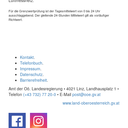
Luftmessnetz.
Für die Grenzwertprüfung ist der Tagesmittelwert von 0 bis 24 Uhr
ausschlaggebend. Der gleitende 24-Stunden Mittelwert gilt als vorläufiger
Richtwert.
Kontakt
.
Telefonbuch
.
Impressum
.
Datenschutz
.
Barrierefreiheit
.
Amt der Oö. Landesregierung • 4021 Linz, Landhausplatz 1
•
Telefon
(+43 732) 77 20-0
• E-Mail
post@ooe.gv.at
www.land-oberoesterreich.gv.at