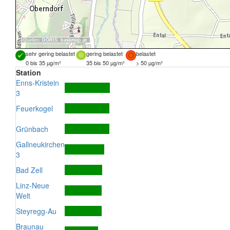
Quellen:
DORIS
,
basemap.at
sehr gering belastet
gering belastet
belastet
0 bis 35 µg/m³
35 bis 50 µg/m³
> 50 µg/m³
Station
Enns-Kristein
3
Feuerkogel
Grünbach
Gallneukirchen
3
Bad Zell
Linz-Neue
Welt
Steyregg-Au
Braunau