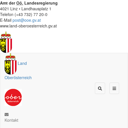
Amt der
Oö.
Landesregierung
4021 Linz • Landhausplatz 1
Telefon (+43 732) 77 20-0
E-Mail
post@ooe.gv.at
www.land-oberoesterreich.gv.at
Land
Oberösterreich
Kontakt