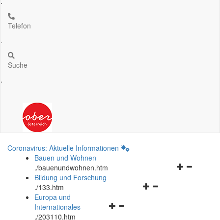
.
Telefon
.
Suche
.
Coronavirus: Aktuelle Informationen
Bauen und Wohnen
Navigationsm
.
/bauenundwohnen.htm
öffnen
Bildung und Forschung
Navigationsmenü
und
.
/133.htm
öffnen
schließen
Europa und
Navigationsmenü
und
Internationales
öffnen
schließen
.
/203110.htm