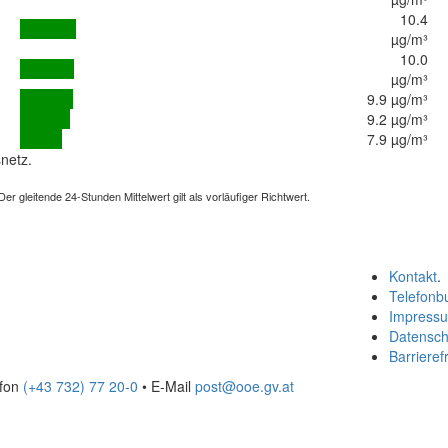
10.4
µg/m³
10.0
µg/m³
9.9 µg/m³
9.2 µg/m³
7.9 µg/m³
netz.
 gleitende 24-Stunden Mittelwert gilt als vorläufiger Richtwert.
Kontakt
.
Telefonb
Impress
Datensch
Barrierefr
efon
(+43 732) 77 20-0
• E-Mail
post@ooe.gv.at