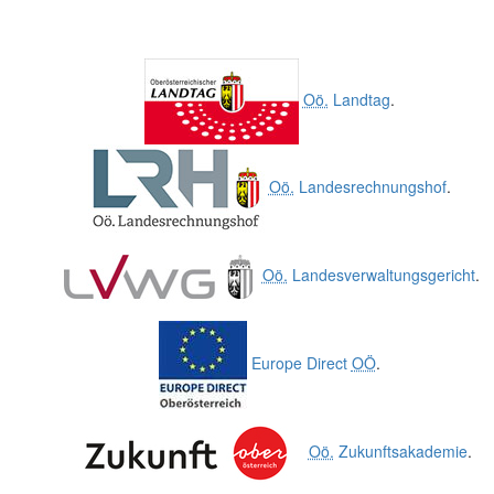
Oö.
Landtag
.
Oö.
Landesrechnungshof
.
Oö.
Landesverwaltungsgericht
.
Europe Direct
OÖ
.
Oö.
Zukunftsakademie
.