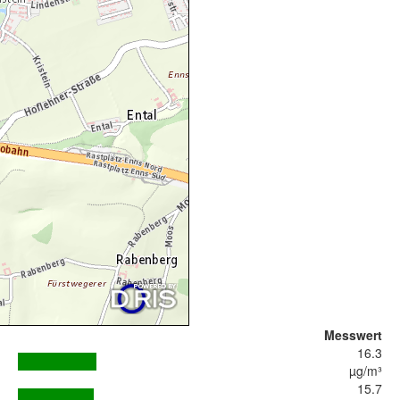
Messwert
16.3
µg/m³
15.7