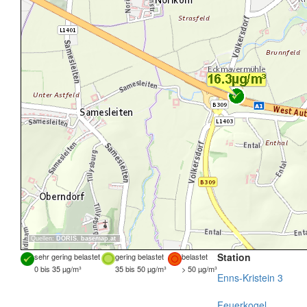
Quellen:
DORIS
,
basemap.at
Station
sehr gering belastet
gering belastet
belastet
0 bis 35 µg/m³
35 bis 50 µg/m³
> 50 µg/m³
Enns-Kristein 3
Feuerkogel