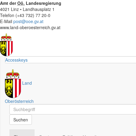
Amt der
Oö.
Landesregierung
4021 Linz • Landhausplatz 1
Telefon (+43 732) 77 20-0
E-Mail
post@ooe.gv.at
www.land-oberoesterreich.gv.at
Accesskeys
Land
Oberösterreich
Schnellsuche
Schnellsuche
Suchen