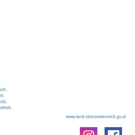
uch
.
um
.
utz
.
eiheit
.
www.land-oberoesterreich.gv.at