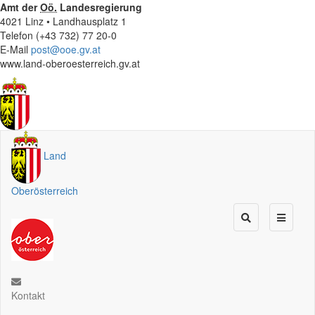
Amt der
Oö.
Landesregierung
4021 Linz • Landhausplatz 1
Telefon (+43 732) 77 20-0
E-Mail
post@ooe.gv.at
www.land-oberoesterreich.gv.at
Land
Oberösterreich
Kontakt