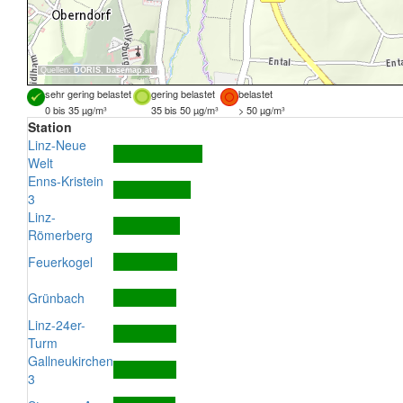
Quellen:
DORIS
,
basemap.at
sehr gering belastet
gering belastet
belastet
0 bis 35 µg/m³
35 bis 50 µg/m³
> 50 µg/m³
Station
Linz-Neue
Welt
Enns-Kristein
3
Linz-
Römerberg
Feuerkogel
Grünbach
Linz-24er-
Turm
Gallneukirchen
3