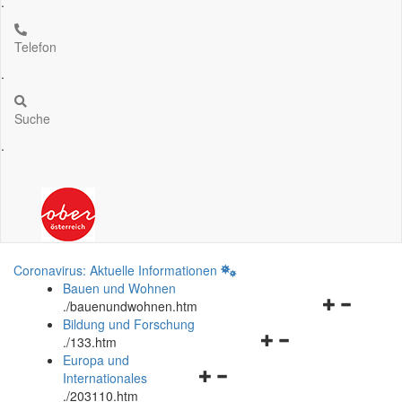
.
Telefon
.
Suche
.
Coronavirus: Aktuelle Informationen
Bauen und Wohnen
Navigationsm
.
/bauenundwohnen.htm
öffnen
Bildung und Forschung
Navigationsmenü
und
.
/133.htm
öffnen
schließen
Europa und
Navigationsmenü
und
Internationales
öffnen
schließen
.
/203110.htm