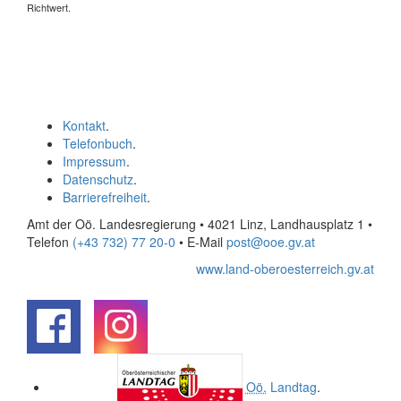
Richtwert.
Kontakt
.
Telefonbuch
.
Impressum
.
Datenschutz
.
Barrierefreiheit
.
Amt der Oö. Landesregierung • 4021 Linz, Landhausplatz 1
•
Telefon
(+43 732) 77 20-0
• E-Mail
post@ooe.gv.at
www.land-oberoesterreich.gv.at
.
.
Oö.
Landtag
.