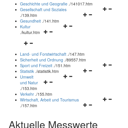
und
Geschichte und Geografie
.
/141017.htm
schließen
Navigationsm
Gesellschaft und Soziales
Navigationsmenü
öffnen
.
/139.htm
öffnen
und
Gesundheit
.
/141.htm
Navigationsmenü
und
schließen
Kultur
Navigationsmenü
öffnen
schließen
.
/kultur.htm
öffnen
und
Navigationsmenü
und
schließen
öffnen
schließen
Land- und Forstwirtschaft
.
/147.htm
und
Sicherheit und Ordnung
.
/89557.htm
schließen
Navigationsm
Sport und Freizeit
.
/151.htm
Navigationsmenü
öffnen
Statistik
.
/statistik.htm
Navigationsmenü
öffnen
und
Umwelt
Navigationsmenü
öffnen
und
schließen
und Natur
öffnen
und
schließen
.
/153.htm
und
schließen
Verkehr
.
/155.htm
schließen
Navigationsm
Wirtschaft, Arbeit und Tourismus
Navigationsmenü
öffnen
.
/157.htm
öffnen
und
und
schließen
Aktuelle Messwerte
schließen