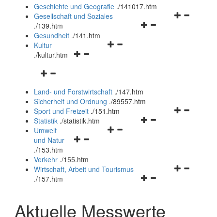
und
Geschichte und Geografie
.
/141017.htm
schließen
Navigationsm
Gesellschaft und Soziales
Navigationsmenü
öffnen
.
/139.htm
öffnen
und
Gesundheit
.
/141.htm
Navigationsmenü
und
schließen
Kultur
Navigationsmenü
öffnen
schließen
.
/kultur.htm
öffnen
und
Navigationsmenü
und
schließen
öffnen
schließen
Land- und Forstwirtschaft
.
/147.htm
und
Sicherheit und Ordnung
.
/89557.htm
schließen
Navigationsm
Sport und Freizeit
.
/151.htm
Navigationsmenü
öffnen
Statistik
.
/statistik.htm
Navigationsmenü
öffnen
und
Umwelt
Navigationsmenü
öffnen
und
schließen
und Natur
öffnen
und
schließen
.
/153.htm
und
schließen
Verkehr
.
/155.htm
schließen
Navigationsm
Wirtschaft, Arbeit und Tourismus
Navigationsmenü
öffnen
.
/157.htm
öffnen
und
und
schließen
Aktuelle Messwerte
schließen