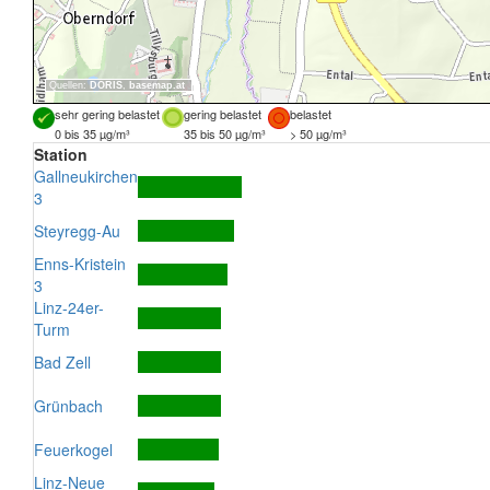
Quellen:
DORIS
,
basemap.at
sehr gering belastet
gering belastet
belastet
0 bis 35 µg/m³
35 bis 50 µg/m³
> 50 µg/m³
Station
Gallneukirchen
3
Steyregg-Au
Enns-Kristein
3
Linz-24er-
Turm
Bad Zell
Grünbach
Feuerkogel
Linz-Neue