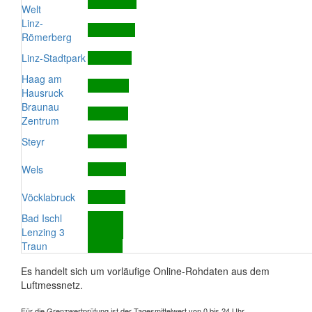
Welt
Linz-
Römerberg
Linz-Stadtpark
Haag am
Hausruck
Braunau
Zentrum
Steyr
Wels
Vöcklabruck
Bad Ischl
Lenzing 3
Traun
Es handelt sich um vorläufige Online-Rohdaten aus dem
Luftmessnetz.
Für die Grenzwertprüfung ist der Tagesmittelwert von 0 bis 24 Uhr