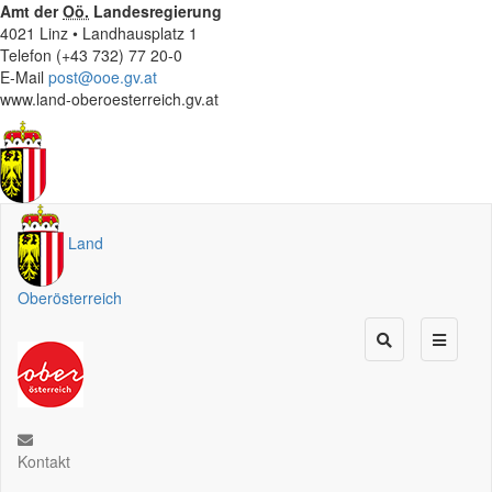
Amt der
Oö.
Landesregierung
4021 Linz • Landhausplatz 1
Telefon (+43 732) 77 20-0
E-Mail
post@ooe.gv.at
www.land-oberoesterreich.gv.at
Land
Oberösterreich
Kontakt