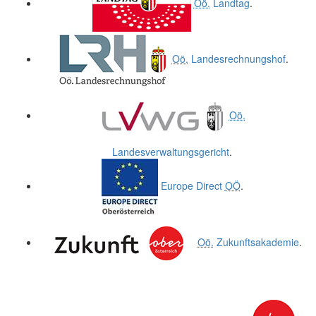
Oö.
Landtag
.
Oö.
Landesrechnungshof
.
Oö.
Landesverwaltungsgericht
.
Europe Direct
OÖ
.
Oö.
Zukunftsakademie
.