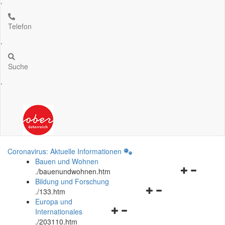
.
Telefon
.
Suche
.
Coronavirus: Aktuelle Informationen
Bauen und Wohnen
Navigationsm
.
/bauenundwohnen.htm
öffnen
Bildung und Forschung
Navigationsmenü
und
.
/133.htm
öffnen
schließen
Europa und
Navigationsmenü
und
Internationales
öffnen
schließen
.
/203110.htm