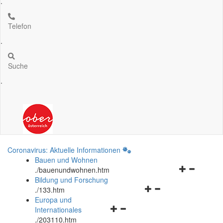
.
Telefon
.
Suche
.
Coronavirus: Aktuelle Informationen
Bauen und Wohnen
Navigationsm
.
/bauenundwohnen.htm
öffnen
Bildung und Forschung
Navigationsmenü
und
.
/133.htm
öffnen
schließen
Europa und
Navigationsmenü
und
Internationales
öffnen
schließen
.
/203110.htm