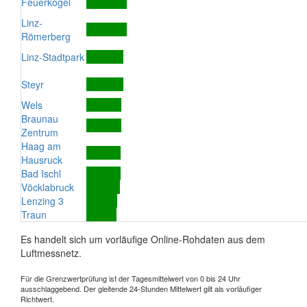
Feuerkogel
Linz-
Römerberg
Linz-Stadtpark
Steyr
Wels
Braunau
Zentrum
Haag am
Hausruck
Bad Ischl
Vöcklabruck
Lenzing 3
Traun
Es handelt sich um vorläufige Online-Rohdaten aus dem
Luftmessnetz.
Für die Grenzwertprüfung ist der Tagesmittelwert von 0 bis 24 Uhr
ausschlaggebend. Der gleitende 24-Stunden Mittelwert gilt als vorläufiger
Richtwert.