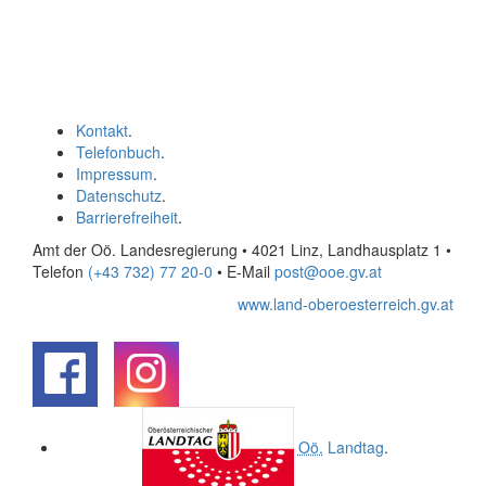
Kontakt
.
Telefonbuch
.
Impressum
.
Datenschutz
.
Barrierefreiheit
.
Amt der Oö. Landesregierung • 4021 Linz, Landhausplatz 1
•
Telefon
(+43 732) 77 20-0
• E-Mail
post@ooe.gv.at
www.land-oberoesterreich.gv.at
.
.
Oö.
Landtag
.