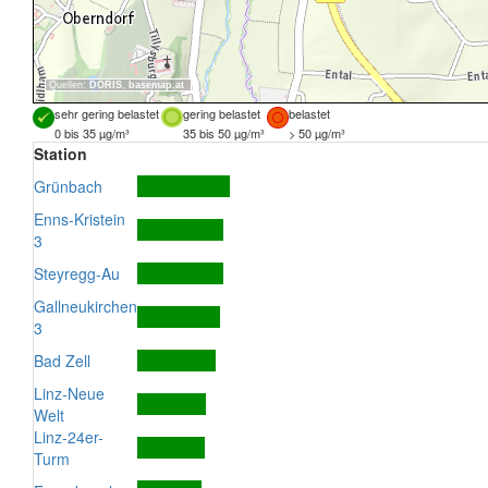
Quellen:
DORIS
,
basemap.at
sehr gering belastet
gering belastet
belastet
0 bis 35 µg/m³
35 bis 50 µg/m³
> 50 µg/m³
Station
Grünbach
Enns-Kristein
3
Steyregg-Au
Gallneukirchen
3
Bad Zell
Linz-Neue
Welt
Linz-24er-
Turm