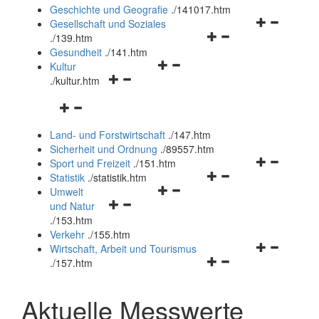
und
Geschichte und Geografie
.
/141017.htm
schließen
Navigationsm
Gesellschaft und Soziales
Navigationsmenü
öffnen
.
/139.htm
öffnen
und
Gesundheit
.
/141.htm
Navigationsmenü
und
schließen
Kultur
Navigationsmenü
öffnen
schließen
.
/kultur.htm
öffnen
und
Navigationsmenü
und
schließen
öffnen
schließen
Land- und Forstwirtschaft
.
/147.htm
und
Sicherheit und Ordnung
.
/89557.htm
schließen
Navigationsm
Sport und Freizeit
.
/151.htm
Navigationsmenü
öffnen
Statistik
.
/statistik.htm
Navigationsmenü
öffnen
und
Umwelt
Navigationsmenü
öffnen
und
schließen
und Natur
öffnen
und
schließen
.
/153.htm
und
schließen
Verkehr
.
/155.htm
schließen
Navigationsm
Wirtschaft, Arbeit und Tourismus
Navigationsmenü
öffnen
.
/157.htm
öffnen
und
und
schließen
Aktuelle Messwerte
schließen