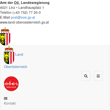
Amt der
Oö.
Landesregierung
4021 Linz • Landhausplatz 1
Telefon (+43 732) 77 20-0
E-Mail
post@ooe.gv.at
www.land-oberoesterreich.gv.at
Land
Oberösterreich
Kontakt