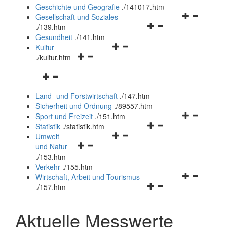
und
Geschichte und Geografie
.
/141017.htm
schließen
Navigationsm
Gesellschaft und Soziales
Navigationsmenü
öffnen
.
/139.htm
öffnen
und
Gesundheit
.
/141.htm
Navigationsmenü
und
schließen
Kultur
Navigationsmenü
öffnen
schließen
.
/kultur.htm
öffnen
und
Navigationsmenü
und
schließen
öffnen
schließen
Land- und Forstwirtschaft
.
/147.htm
und
Sicherheit und Ordnung
.
/89557.htm
schließen
Navigationsm
Sport und Freizeit
.
/151.htm
Navigationsmenü
öffnen
Statistik
.
/statistik.htm
Navigationsmenü
öffnen
und
Umwelt
Navigationsmenü
öffnen
und
schließen
und Natur
öffnen
und
schließen
.
/153.htm
und
schließen
Verkehr
.
/155.htm
schließen
Navigationsm
Wirtschaft, Arbeit und Tourismus
Navigationsmenü
öffnen
.
/157.htm
öffnen
und
und
schließen
Aktuelle Messwerte
schließen