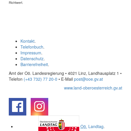
Richtwert.
Kontakt
.
Telefonbuch
.
Impressum
.
Datenschutz
.
Barrierefreiheit
.
Amt der Oö. Landesregierung • 4021 Linz, Landhausplatz 1
•
Telefon
(+43 732) 77 20-0
• E-Mail
post@ooe.gv.at
www.land-oberoesterreich.gv.at
.
.
Oö.
Landtag
.