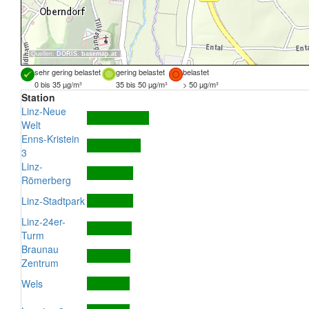
Quellen:
DORIS
,
basemap.at
sehr gering belastet
gering belastet
belastet
0 bis 35 µg/m³
35 bis 50 µg/m³
> 50 µg/m³
Station
Linz-Neue
Welt
Enns-Kristein
3
Linz-
Römerberg
Linz-Stadtpark
Linz-24er-
Turm
Braunau
Zentrum
Wels