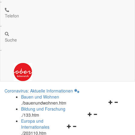
.
Telefon
.
Suche
.
Coronavirus: Aktuelle Informationen
Bauen und Wohnen
Navigationsm
.
/bauenundwohnen.htm
öffnen
Bildung und Forschung
Navigationsmenü
und
.
/133.htm
öffnen
schließen
Europa und
Navigationsmenü
und
Internationales
öffnen
schließen
.
/203110.htm