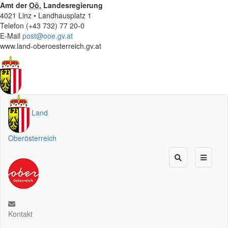
Amt der
Oö.
Landesregierung
4021 Linz • Landhausplatz 1
Telefon (+43 732) 77 20-0
E-Mail
post@ooe.gv.at
www.land-oberoesterreich.gv.at
Land
Oberösterreich
Kontakt